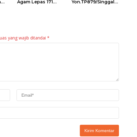
a
Agam Lepas 171
Yon.TP879/Singgala
an
Regu Gerak Jalan
ng Untuk Warga
anan
Tepat Waktu
Sitalang Diapresiasi
Bupati Agam
uas yang wajib ditandai
*