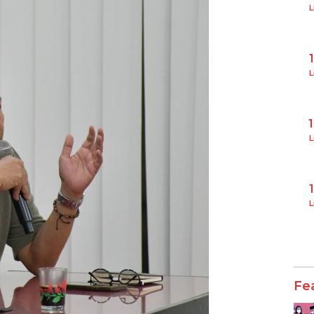
L
L
L
L
Fe