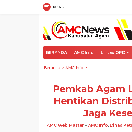
MENU
Langsung
ke
konten
BERANDA
AMC Info
Lintas OPD
Beranda
AMC Info
Pemkab Agam L
Hentikan Distri
Jaga Kes
AMC Web Master
-
AMC Info
,
Dinas Ke