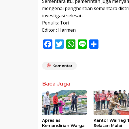
Sementara itu, pemerintah juga menya
mengenai penghentian sementara distr
investigasi selesai.-
Penulis: Tori
Editor : Harmen
F
T
W
Li
S
ac
w
h
n
h
e
itt
at
e
ar
Komentar
b
er
s
e
o
A
Baca Juga
o
p
k
p
Apresiasi
Kantor Walnag 
Kemandirian Warga
Selatan Mulai