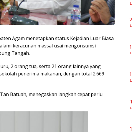
L
L
aten Agam menetapkan status Kejadian Luar Biasa
ngalami keracunan massal usai mengonsumsi
pung Tangah.
L
guru, 2 orang tua, serta 21 orang lainnya yang
7 sekolah penerima makanan, dengan total 2.669
L
t Tan Batuah, menegaskan langkah cepat perlu
L