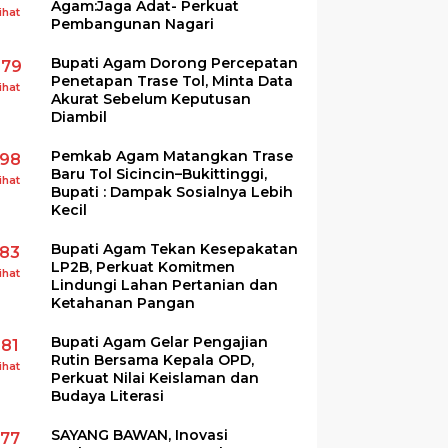
Agam:Jaga Adat- Perkuat
ihat
Pembangunan Nagari
Bupati Agam Dorong Percepatan
279
Penetapan Trase Tol, Minta Data
ihat
Akurat Sebelum Keputusan
Diambil
Pemkab Agam Matangkan Trase
198
Baru Tol Sicincin–Bukittinggi,
ihat
Bupati : Dampak Sosialnya Lebih
Kecil
Bupati Agam Tekan Kesepakatan
183
LP2B, Perkuat Komitmen
ihat
Lindungi Lahan Pertanian dan
Ketahanan Pangan
Bupati Agam Gelar Pengajian
181
Rutin Bersama Kepala OPD,
ihat
Perkuat Nilai Keislaman dan
Budaya Literasi
SAYANG BAWAN, Inovasi
177