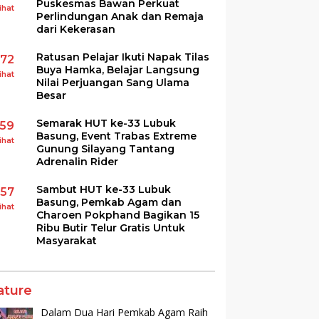
Puskesmas Bawan Perkuat
ihat
Perlindungan Anak dan Remaja
dari Kekerasan
Ratusan Pelajar Ikuti Napak Tilas
172
Buya Hamka, Belajar Langsung
ihat
Nilai Perjuangan Sang Ulama
Besar
Semarak HUT ke-33 Lubuk
159
Basung, Event Trabas Extreme
ihat
Gunung Silayang Tantang
Adrenalin Rider
Sambut HUT ke-33 Lubuk
157
Basung, Pemkab Agam dan
ihat
Charoen Pokphand Bagikan 15
Ribu Butir Telur Gratis Untuk
Masyarakat
ature
Dalam Dua Hari Pemkab Agam Raih