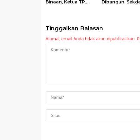
Binaan, Ketua TP.
Dibangun, Sekd
PKK Agam Hadiri
Agam: Kebutuh
Panen Raya KJA
Tingkatkan Lay
Binaan Rutan
Maninjau
Tinggalkan Balasan
Alamat email Anda tidak akan dipublikasikan.
R