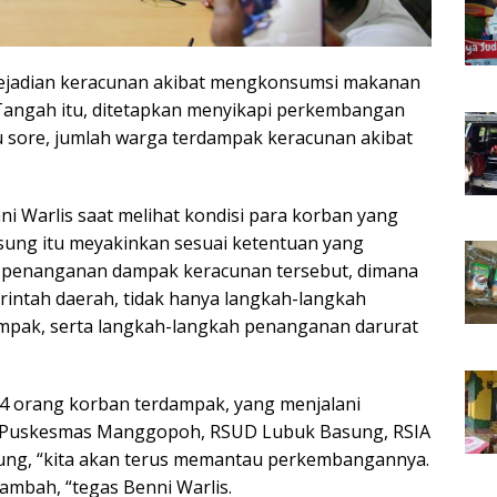
 kejadian keracunan akibat mengkonsumsi makanan
angah itu, ditetapkan menyikapi perkembangan
bu sore, jumlah warga terdampak keracunan akibat
i Warlis saat melihat kondisi para korban yang
sung itu meyakinkan sesuai ketentuan yang
uk penanganan dampak keracunan tersebut, dimana
rintah daerah, tidak hanya langkah-langkah
ampak, serta langkah-langkah penanganan darurat
 54 orang korban terdampak, yang menjalani
di Puskesmas Manggopoh, RSUD Lubuk Basung, RSIA
ung, “kita akan terus memantau perkembangannya.
ambah, “tegas Benni Warlis.