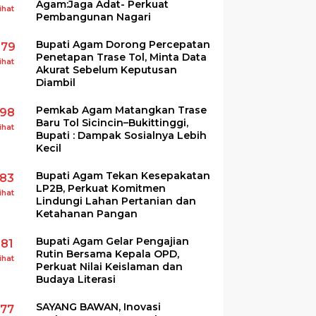
Agam:Jaga Adat- Perkuat
ihat
Pembangunan Nagari
Bupati Agam Dorong Percepatan
279
Penetapan Trase Tol, Minta Data
ihat
Akurat Sebelum Keputusan
Diambil
Pemkab Agam Matangkan Trase
198
Baru Tol Sicincin–Bukittinggi,
ihat
Bupati : Dampak Sosialnya Lebih
Kecil
Bupati Agam Tekan Kesepakatan
183
LP2B, Perkuat Komitmen
ihat
Lindungi Lahan Pertanian dan
Ketahanan Pangan
Bupati Agam Gelar Pengajian
181
Rutin Bersama Kepala OPD,
ihat
Perkuat Nilai Keislaman dan
Budaya Literasi
SAYANG BAWAN, Inovasi
177