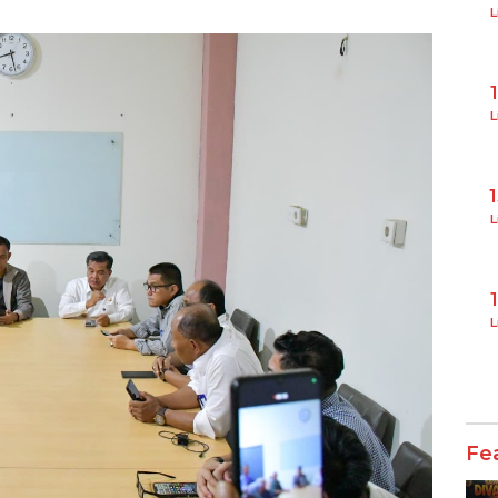
L
L
L
L
Fe