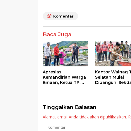
ac
w
h
n
h
e
itt
at
e
ar
Komentar
b
er
s
e
o
A
Baca Juga
o
p
k
p
Apresiasi
Kantor Walnag 
Kemandirian Warga
Selatan Mulai
Binaan, Ketua TP.
Dibangun, Sekd
PKK Agam Hadiri
Agam: Kebutuh
Panen Raya KJA
Tingkatkan Lay
Binaan Rutan
Maninjau
Tinggalkan Balasan
Alamat email Anda tidak akan dipublikasikan.
R