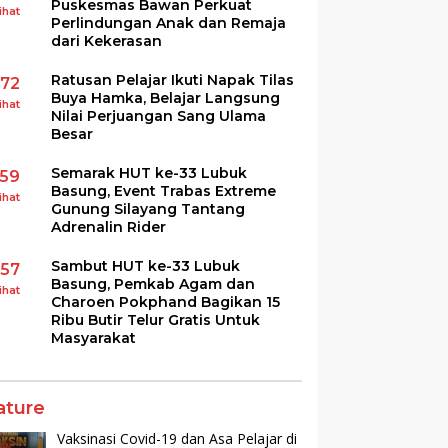
Puskesmas Bawan Perkuat
ihat
Perlindungan Anak dan Remaja
dari Kekerasan
Ratusan Pelajar Ikuti Napak Tilas
172
Buya Hamka, Belajar Langsung
ihat
Nilai Perjuangan Sang Ulama
Besar
Semarak HUT ke-33 Lubuk
159
Basung, Event Trabas Extreme
ihat
Gunung Silayang Tantang
Adrenalin Rider
Sambut HUT ke-33 Lubuk
157
Basung, Pemkab Agam dan
ihat
Charoen Pokphand Bagikan 15
Ribu Butir Telur Gratis Untuk
Masyarakat
ature
Vaksinasi Covid-19 dan Asa Pelajar di