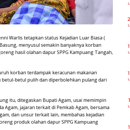
L
L
ni Warlis tetapkan status Kejadian Luar Biasa (
k Basung, menyusul semakin banyaknya korban
goreng hasil olahan dapur SPPG Kampuang Tangah,
L
eluruh korban terdampak keracunan makanan
 betul-betul pulih dan diperbolehkan pulang dari
L
ng itu, ditegaskan Bupati Agam, usai memimpin
a Agam, jajaran terkait di Pemkab Agam, bersama
L
m, dan unsur terkait lain, membahas kejadian
goreng produk olahan dapur SPPG Kampuang