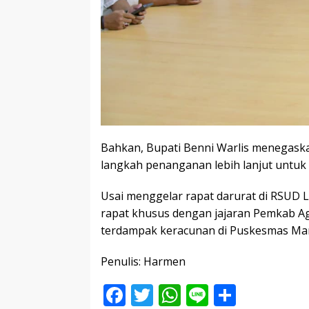
Bahkan, Bupati Benni Warlis menegask
langkah penanganan lebih lanjut untuk 
Usai menggelar rapat darurat di RSUD
rapat khusus dengan jajaran Pemkab Ag
terdampak keracunan di Puskesmas M
Penulis: Harmen
F
T
W
Li
S