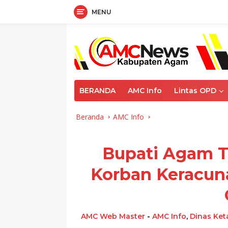
MENU
Langsung
ke
konten
BERANDA
AMC Info
Lintas OPD
Beranda
AMC Info
Bupati Agam T
Korban Keracun
AMC Web Master
-
AMC Info
,
Dinas Ke