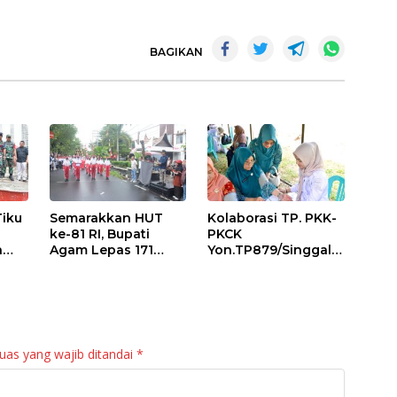
BAGIKAN
Tiku
Semarakkan HUT
Kolaborasi TP. PKK-
ke-81 RI, Bupati
PKCK
a
Agam Lepas 171
Yon.TP879/Singgala
an
Regu Gerak Jalan
ng Untuk Warga
anan
Tepat Waktu
Sitalang Diapresiasi
Bupati Agam
uas yang wajib ditandai
*