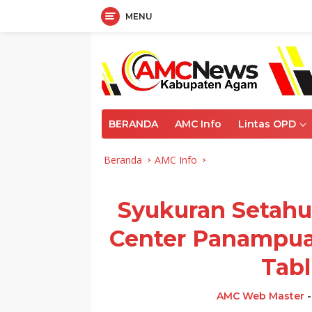
MENU
Langsung
ke
konten
BERANDA
AMC Info
Lintas OPD
Beranda
AMC Info
Syukuran Setahu
Center Panampua
Tabl
AMC Web Master