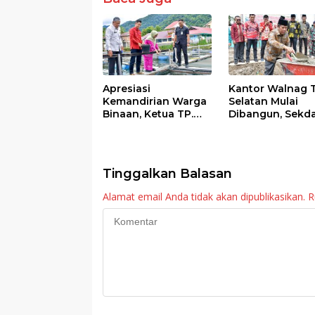
o
p
k
p
Apresiasi
Kantor Walnag 
Kemandirian Warga
Selatan Mulai
Binaan, Ketua TP.
Dibangun, Sekd
PKK Agam Hadiri
Agam: Kebutuh
Panen Raya KJA
Tingkatkan Lay
Binaan Rutan
Maninjau
Tinggalkan Balasan
Alamat email Anda tidak akan dipublikasikan.
R