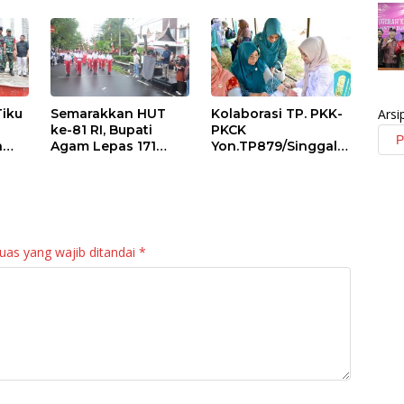
Tiku
Semarakkan HUT
Kolaborasi TP. PKK-
Arsi
ke-81 RI, Bupati
PKCK
a
Agam Lepas 171
Yon.TP879/Singgala
an
Regu Gerak Jalan
ng Untuk Warga
anan
Tepat Waktu
Sitalang Diapresiasi
Bupati Agam
uas yang wajib ditandai
*