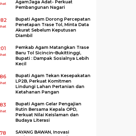
Agam:Jaga Adat- Perkuat
ihat
Pembangunan Nagari
Bupati Agam Dorong Percepatan
282
Penetapan Trase Tol, Minta Data
ihat
Akurat Sebelum Keputusan
Diambil
Pemkab Agam Matangkan Trase
201
Baru Tol Sicincin–Bukittinggi,
ihat
Bupati : Dampak Sosialnya Lebih
Kecil
Bupati Agam Tekan Kesepakatan
186
LP2B, Perkuat Komitmen
ihat
Lindungi Lahan Pertanian dan
Ketahanan Pangan
Bupati Agam Gelar Pengajian
183
Rutin Bersama Kepala OPD,
ihat
Perkuat Nilai Keislaman dan
Budaya Literasi
SAYANG BAWAN, Inovasi
178