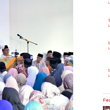
L
L
L
L
Fe