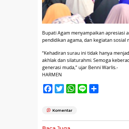
Bupati Agam menyampaikan apresiasi at
pendidikan agama, dan kegiatan sosial 
“Kehadiran surau ini tidak hanya menja
akhlak dan silaturahmi. Semoga keber
generasi muda,” ujar Benni Warlis.-
HARMEN
F
T
W
Li
S
ac
w
h
n
h
e
itt
at
e
ar
Komentar
b
er
s
e
o
A
Baca Juga