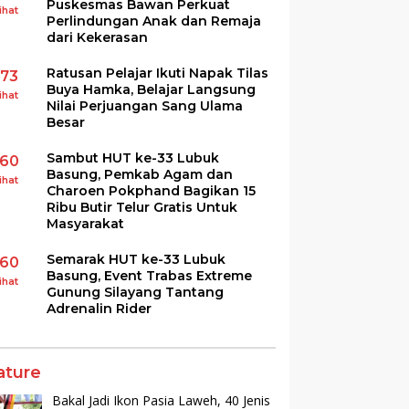
Puskesmas Bawan Perkuat
ihat
Perlindungan Anak dan Remaja
dari Kekerasan
Ratusan Pelajar Ikuti Napak Tilas
173
Buya Hamka, Belajar Langsung
ihat
Nilai Perjuangan Sang Ulama
Besar
Sambut HUT ke-33 Lubuk
160
Basung, Pemkab Agam dan
ihat
Charoen Pokphand Bagikan 15
Ribu Butir Telur Gratis Untuk
Masyarakat
Semarak HUT ke-33 Lubuk
160
Basung, Event Trabas Extreme
ihat
Gunung Silayang Tantang
Adrenalin Rider
ature
Bakal Jadi Ikon Pasia Laweh, 40 Jenis