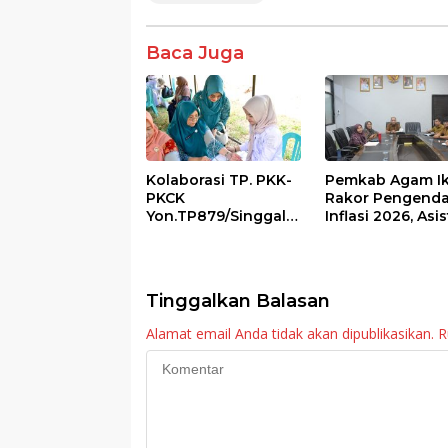
b
er
s
e
o
A
Baca Juga
o
p
k
p
Kolaborasi TP. PKK-
Pemkab Agam Ik
PKCK
Rakor Pengenda
Yon.TP879/Singgala
Inflasi 2026, Asi
ng Untuk Warga
III Ingatkan OPD
Sitalang Diapresiasi
Tetap Waspada
Bupati Agam
Meski Inflasi Sta
Tinggalkan Balasan
Alamat email Anda tidak akan dipublikasikan.
R