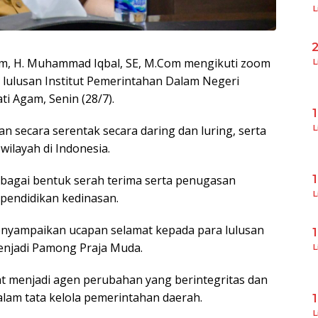
L
gam, H. Muhammad Iqbal, SE, M.Com mengikuti zoom
L
lulusan Institut Pemerintahan Dalam Negeri
i Agam, Senin (28/7).
n secara serentak secara daring dan luring, serta
L
 wilayah di Indonesia.
ebagai bentuk serah terima serta penugasan
L
 pendidikan kedinasan.
yampaikan ucapan selamat kepada para lulusan
enjadi Pamong Praja Muda.
L
t menjadi agen perubahan yang berintegritas dan
am tata kelola pemerintahan daerah.
L