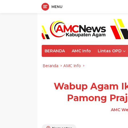
MENU
Langsung
ke
konten
BERANDA
AMC Info
Lintas OPD
Beranda
AMC Info
Wabup Agam Ik
Pamong Praj
AMC We