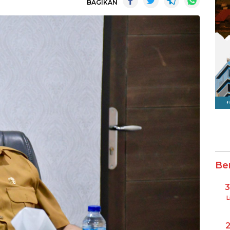
BAGIKAN
Be
L