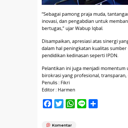
“Sebagai pamong praja muda, tantangan
inovasi, dan pengabdian untuk memban
bertugas,” ujar Wabup Iqbal.
Disampaikan, apresiasi atas sinergi yan
dalam hal peningkatan kualitas sumber 
pendidikan kedinasan seperti IPDN.
Pelantikan ini juga menjadi momentu
birokrasi yang profesional, transparan,
Penulis : Fikri
Editor : Harmen
F
T
W
Li
S
ac
w
h
n
h
e
itt
at
e
ar
Komentar