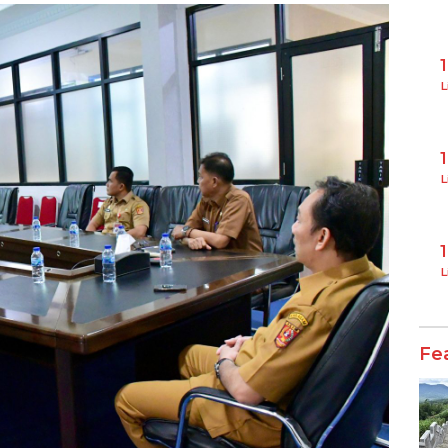
L
L
L
Fe