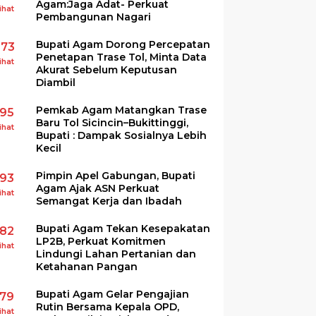
Agam:Jaga Adat- Perkuat
ihat
Pembangunan Nagari
Bupati Agam Dorong Percepatan
273
Penetapan Trase Tol, Minta Data
ihat
Akurat Sebelum Keputusan
Diambil
Pemkab Agam Matangkan Trase
195
Baru Tol Sicincin–Bukittinggi,
ihat
Bupati : Dampak Sosialnya Lebih
Kecil
Pimpin Apel Gabungan, Bupati
193
Agam Ajak ASN Perkuat
ihat
Semangat Kerja dan Ibadah
Bupati Agam Tekan Kesepakatan
182
LP2B, Perkuat Komitmen
ihat
Lindungi Lahan Pertanian dan
Ketahanan Pangan
Bupati Agam Gelar Pengajian
179
Rutin Bersama Kepala OPD,
ihat