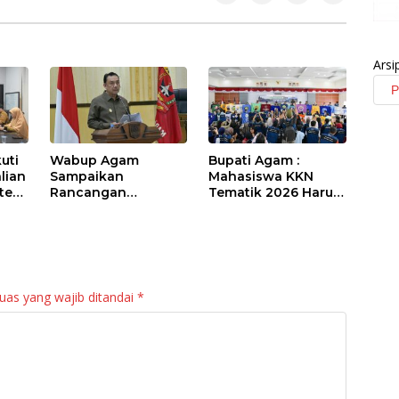
Arsi
uti
Wabup Agam
Bupati Agam :
lian
Sampaikan
Mahasiswa KKN
sten
Rancangan
Tematik 2026 Harus
Perubahan KUA-
Jadi “Maestro”
PPAS APBD 2026
Kebangkitan Nagari
bil
di Palembayan
uas yang wajib ditandai
*