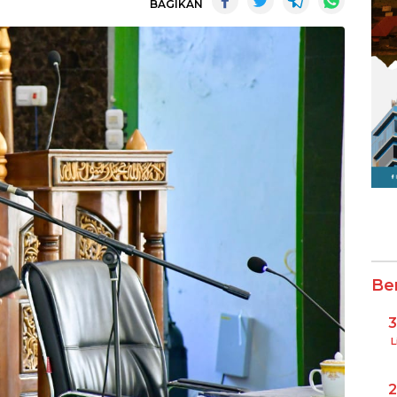
BAGIKAN
Be
L