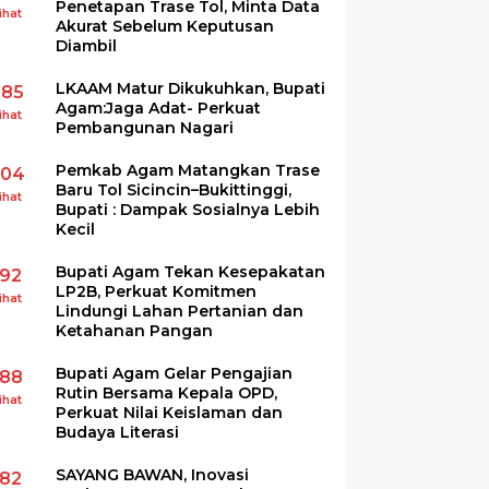
Penetapan Trase Tol, Minta Data
ihat
Akurat Sebelum Keputusan
Diambil
LKAAM Matur Dikukuhkan, Bupati
285
Agam:Jaga Adat- Perkuat
ihat
Pembangunan Nagari
Pemkab Agam Matangkan Trase
204
Baru Tol Sicincin–Bukittinggi,
ihat
Bupati : Dampak Sosialnya Lebih
Kecil
Bupati Agam Tekan Kesepakatan
192
LP2B, Perkuat Komitmen
ihat
Lindungi Lahan Pertanian dan
Ketahanan Pangan
Bupati Agam Gelar Pengajian
188
Rutin Bersama Kepala OPD,
ihat
Perkuat Nilai Keislaman dan
Budaya Literasi
SAYANG BAWAN, Inovasi
182