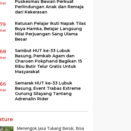
Puskesmas Bawan Perkuat
ihat
Perlindungan Anak dan Remaja
dari Kekerasan
Ratusan Pelajar Ikuti Napak Tilas
179
Buya Hamka, Belajar Langsung
ihat
Nilai Perjuangan Sang Ulama
Besar
Sambut HUT ke-33 Lubuk
168
Basung, Pemkab Agam dan
ihat
Charoen Pokphand Bagikan 15
Ribu Butir Telur Gratis Untuk
Masyarakat
Semarak HUT ke-33 Lubuk
166
Basung, Event Trabas Extreme
ihat
Gunung Silayang Tantang
Adrenalin Rider
ature
Menengok Jasa Tukang Beruk, Bisa