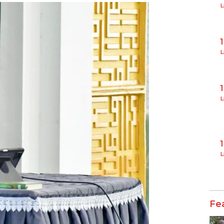
L
L
L
L
Fe