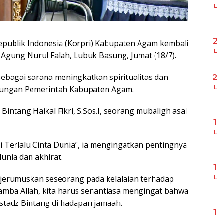
L
publik Indonesia (Korpri) Kabupaten Agam kembali
L
Agung Nurul Falah, Lubuk Basung, Jumat (18/7).
 sebagai sarana meningkatkan spiritualitas dan
L
kungan Pemerintah Kabupaten Agam.
intang Haikal Fikri, S.Sos.I, seorang mubaligh asal
L
i Terlalu Cinta Dunia”, ia mengingatkan pentingnya
nia dan akhirat.
njerumuskan seseorang pada kelalaian terhadap
L
amba Allah, kita harus senantiasa mengingat bahwa
Ustadz Bintang di hadapan jamaah.