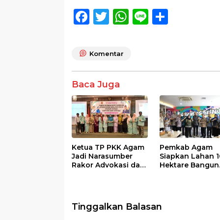
F
T
W
Li
S
ac
w
h
n
h
e
itt
at
e
ar
Komentar
b
er
s
e
o
A
Baca Juga
o
p
k
p
Ketua TP PKK Agam
Pemkab Agam
Jadi Narasumber
Siapkan Lahan 1
Rakor Advokasi dan
Hektare Bangun
Sosialisasi Program
Sekolah Rakyat
Imunisasi 2026
Tinggalkan Balasan