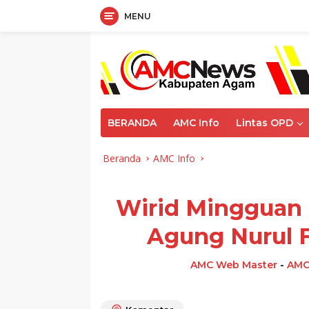
MENU
Langsung
ke
konten
BERANDA
AMC Info
Lintas OPD
Beranda
AMC Info
Wirid Mingguan 
Agung Nurul 
AMC Web Master
-
AMC