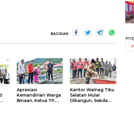
BAGIKAN
Arsi
Apresiasi
Kantor Walnag Tiku
0
Kemandirian Warga
Selatan Mulai
Binaan, Ketua TP.
Dibangun, Sekda
PKK Agam Hadiri
Agam: Kebutuhan
Panen Raya KJA
Tingkatkan Layanan
Binaan Rutan
Maninjau