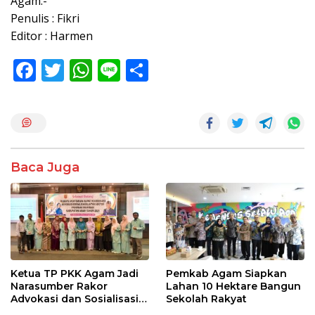
Agam.-
Penulis : Fikri
Editor : Harmen
F
T
W
Li
S
ac
w
h
n
h
e
itt
at
e
ar
b
er
s
e
o
A
Baca Juga
o
p
k
p
Ketua TP PKK Agam Jadi
Pemkab Agam Siapkan
Narasumber Rakor
Lahan 10 Hektare Bangun
Advokasi dan Sosialisasi
Sekolah Rakyat
Program Imunisasi 2026