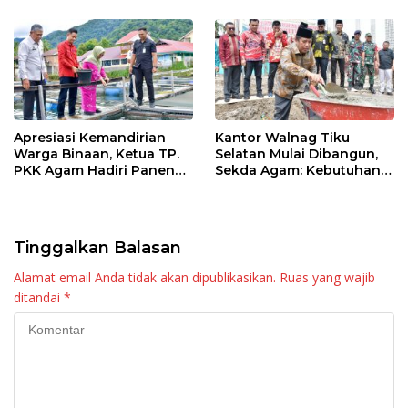
Apresiasi Kemandirian
Kantor Walnag Tiku
Warga Binaan, Ketua TP.
Selatan Mulai Dibangun,
PKK Agam Hadiri Panen
Sekda Agam: Kebutuhan
Raya KJA Binaan Rutan
Tingkatkan Layanan
Maninjau
Tinggalkan Balasan
Alamat email Anda tidak akan dipublikasikan.
Ruas yang wajib
ditandai
*