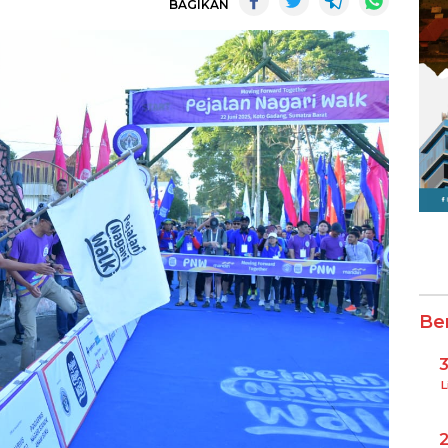
BAGIKAN
Be
L