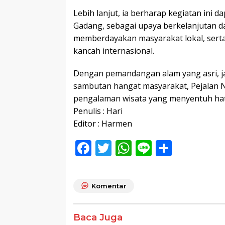
Lebih lanjut, ia berharap kegiatan ini 
Gadang, sebagai upaya berkelanjutan d
memberdayakan masyarakat lokal, sert
kancah internasional.
Dengan pemandangan alam yang asri, 
sambutan hangat masyarakat, Pejalan N
pengalaman wisata yang menyentuh hat
Penulis : Hari
Editor : Harmen
F
T
W
Li
S
ac
w
h
n
h
e
itt
at
e
ar
Komentar
b
er
s
e
o
A
Baca Juga