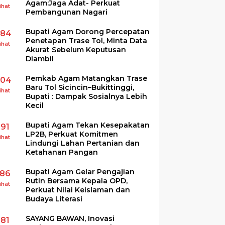
Agam:Jaga Adat- Perkuat
ihat
Pembangunan Nagari
Bupati Agam Dorong Percepatan
284
Penetapan Trase Tol, Minta Data
ihat
Akurat Sebelum Keputusan
Diambil
Pemkab Agam Matangkan Trase
204
Baru Tol Sicincin–Bukittinggi,
ihat
Bupati : Dampak Sosialnya Lebih
Kecil
Bupati Agam Tekan Kesepakatan
191
LP2B, Perkuat Komitmen
ihat
Lindungi Lahan Pertanian dan
Ketahanan Pangan
Bupati Agam Gelar Pengajian
186
Rutin Bersama Kepala OPD,
ihat
Perkuat Nilai Keislaman dan
Budaya Literasi
SAYANG BAWAN, Inovasi
181