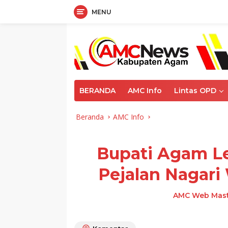
MENU
Langsung
ke
konten
BERANDA
AMC Info
Lintas OPD
Beranda
AMC Info
Bupati Agam Le
Pejalan Nagari
AMC Web Mas