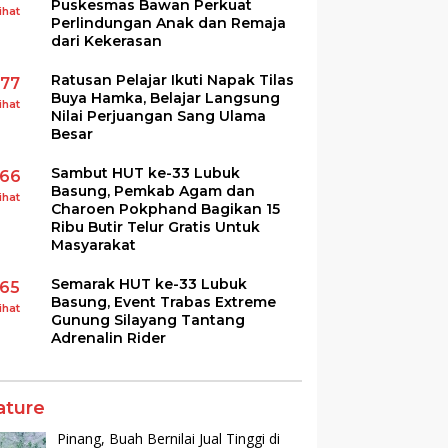
Puskesmas Bawan Perkuat
ihat
Perlindungan Anak dan Remaja
dari Kekerasan
Ratusan Pelajar Ikuti Napak Tilas
177
Buya Hamka, Belajar Langsung
ihat
Nilai Perjuangan Sang Ulama
Besar
Sambut HUT ke-33 Lubuk
166
Basung, Pemkab Agam dan
ihat
Charoen Pokphand Bagikan 15
Ribu Butir Telur Gratis Untuk
Masyarakat
Semarak HUT ke-33 Lubuk
165
Basung, Event Trabas Extreme
ihat
Gunung Silayang Tantang
Adrenalin Rider
ature
Pinang, Buah Bernilai Jual Tinggi di