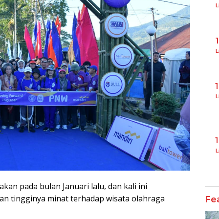
L
L
L
L
an pada bulan Januari lalu, dan kali ini
n tingginya minat terhadap wisata olahraga
Fe