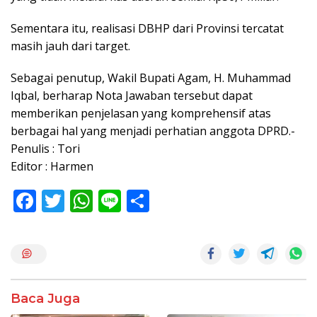
Sementara itu, realisasi DBHP dari Provinsi tercatat
masih jauh dari target.
Sebagai penutup, Wakil Bupati Agam, H. Muhammad
Iqbal, berharap Nota Jawaban tersebut dapat
memberikan penjelasan yang komprehensif atas
berbagai hal yang menjadi perhatian anggota DPRD.-
Penulis : Tori
Editor : Harmen
F
T
W
Li
S
ac
w
h
n
h
e
itt
at
e
ar
b
er
s
e
o
A
Baca Juga
o
p