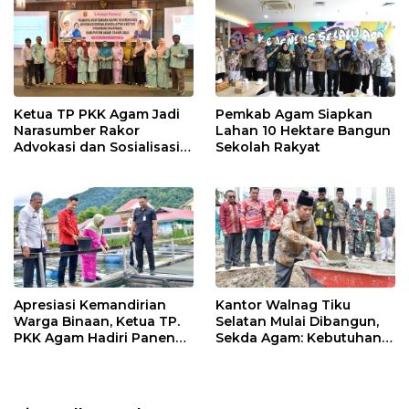
k
p
Ketua TP PKK Agam Jadi
Pemkab Agam Siapkan
Narasumber Rakor
Lahan 10 Hektare Bangun
Advokasi dan Sosialisasi
Sekolah Rakyat
Program Imunisasi 2026
Apresiasi Kemandirian
Kantor Walnag Tiku
Warga Binaan, Ketua TP.
Selatan Mulai Dibangun,
PKK Agam Hadiri Panen
Sekda Agam: Kebutuhan
Raya KJA Binaan Rutan
Tingkatkan Layanan
Maninjau