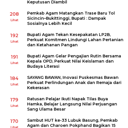
Keputusan Diambil
Pemkab Agam Matangkan Trase Baru Tol
208
Sicincin–Bukittinggi, Bupati : Dampak
Lihat
Sosialnya Lebih Kecil
Bupati Agam Tekan Kesepakatan LP2B,
192
Perkuat Komitmen Lindungi Lahan Pertanian
Lihat
dan Ketahanan Pangan
Bupati Agam Gelar Pengajian Rutin Bersama
191
Kepala OPD, Perkuat Nilai Keislaman dan
Lihat
Budaya Literasi
SAYANG BAWAN, Inovasi Puskesmas Bawan
184
Perkuat Perlindungan Anak dan Remaja dari
Lihat
Kekerasan
Ratusan Pelajar Ikuti Napak Tilas Buya
179
Hamka, Belajar Langsung Nilai Perjuangan
Lihat
Sang Ulama Besar
Sambut HUT ke-33 Lubuk Basung, Pemkab
170
Agam dan Charoen Pokphand Bagikan 15
Lihat