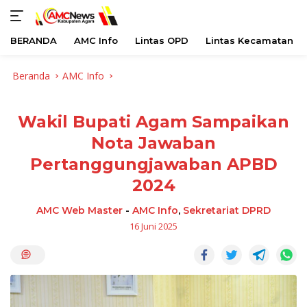
BERANDA
AMC Info
Lintas OPD
Lintas Kecamatan
Langsung
Beranda
AMC Info
ke
konten
Wakil Bupati Agam Sampaikan
Nota Jawaban
Pertanggungjawaban APBD
2024
AMC Web Master
-
AMC Info
,
Sekretariat DPRD
16 Juni 2025