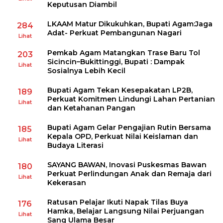
Keputusan Diambil
LKAAM Matur Dikukuhkan, Bupati Agam:Jaga
284
Adat- Perkuat Pembangunan Nagari
Lihat
Pemkab Agam Matangkan Trase Baru Tol
203
Sicincin–Bukittinggi, Bupati : Dampak
Lihat
Sosialnya Lebih Kecil
Bupati Agam Tekan Kesepakatan LP2B,
189
Perkuat Komitmen Lindungi Lahan Pertanian
Lihat
dan Ketahanan Pangan
Bupati Agam Gelar Pengajian Rutin Bersama
185
Kepala OPD, Perkuat Nilai Keislaman dan
Lihat
Budaya Literasi
SAYANG BAWAN, Inovasi Puskesmas Bawan
180
Perkuat Perlindungan Anak dan Remaja dari
Lihat
Kekerasan
Ratusan Pelajar Ikuti Napak Tilas Buya
176
Hamka, Belajar Langsung Nilai Perjuangan
Lihat
Sang Ulama Besar