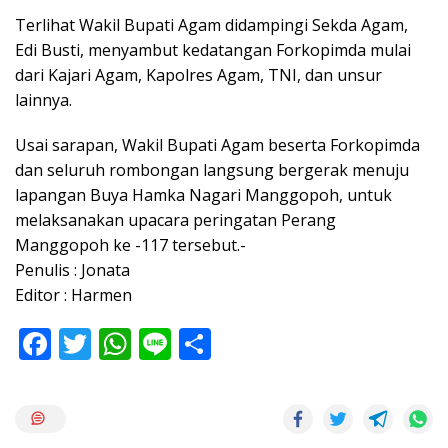
Terlihat Wakil Bupati Agam didampingi Sekda Agam,
Edi Busti, menyambut kedatangan Forkopimda mulai
dari Kajari Agam, Kapolres Agam, TNI, dan unsur
lainnya.
Usai sarapan, Wakil Bupati Agam beserta Forkopimda
dan seluruh rombongan langsung bergerak menuju
lapangan Buya Hamka Nagari Manggopoh, untuk
melaksanakan upacara peringatan Perang
Manggopoh ke -117 tersebut.-
Penulis : Jonata
Editor : Harmen
F
T
W
Li
S
ac
w
h
n
h
e
itt
at
e
ar
b
er
s
e