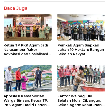
o
A
Baca Juga
o
p
k
p
Ketua TP PKK Agam Jadi
Pemkab Agam Siapkan
Narasumber Rakor
Lahan 10 Hektare Bangun
Advokasi dan Sosialisasi
Sekolah Rakyat
Program Imunisasi 2026
Apresiasi Kemandirian
Kantor Walnag Tiku
Warga Binaan, Ketua TP.
Selatan Mulai Dibangun,
PKK Agam Hadiri Panen
Sekda Agam: Kebutuhan