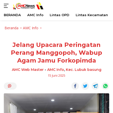
BERANDA
AMC Info
Lintas OPD
Lintas Kecamatan
Langsung
Beranda
AMC Info
ke
konten
Jelang Upacara Peringatan
Perang Manggopoh, Wabup
Agam Jamu Forkopimda
AMC Web Master
-
AMC Info
,
Kec. Lubuk basung
15 Juni 2025