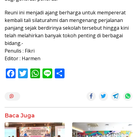
Reuni ini menjadi ajang berharga untuk mempererat
kembali tali silaturahmi dan mengenang perjalanan
panjang sejak berdirinya sekolah tersebut hingga kini
telah melahirkan banyak tokoh penting di berbagai
bidang.-
Penulis : Fikri
Editor : Harmen
F
T
W
Li
S
ac
w
h
n
h
e
itt
at
e
ar
b
er
s
e
o
A
Baca Juga
o
p
k
p