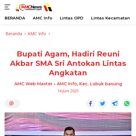
BERANDA
AMC Info
Lintas OPD
Lintas Kecamatan
Langsung
Beranda
AMC Info
ke
konten
Bupati Agam, Hadiri Reuni
Akbar SMA Sri Antokan Lintas
Angkatan
AMC Web Master
-
AMC Info
,
Kec. Lubuk basung
14 Juni 2025