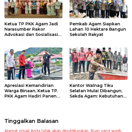
Ketua TP PKK Agam Jadi
Pemkab Agam Siapkan
Narasumber Rakor
Lahan 10 Hektare Bangun
Advokasi dan Sosialisasi
Sekolah Rakyat
Program Imunisasi 2026
Apresiasi Kemandirian
Kantor Walnag Tiku
Warga Binaan, Ketua TP.
Selatan Mulai Dibangun,
PKK Agam Hadiri Panen
Sekda Agam: Kebutuhan
Raya KJA Binaan Rutan
Tingkatkan Layanan
Maninjau
Tinggalkan Balasan
Alamat email Anda tidak akan dipublikasikan.
Ruas yang wajib