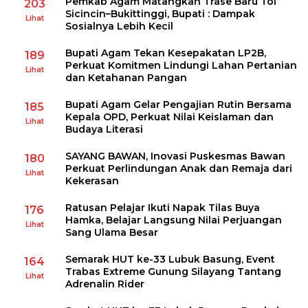
Pemkab Agam Matangkan Trase Baru Tol
203
Sicincin–Bukittinggi, Bupati : Dampak
Lihat
Sosialnya Lebih Kecil
Bupati Agam Tekan Kesepakatan LP2B,
189
Perkuat Komitmen Lindungi Lahan Pertanian
Lihat
dan Ketahanan Pangan
Bupati Agam Gelar Pengajian Rutin Bersama
185
Kepala OPD, Perkuat Nilai Keislaman dan
Lihat
Budaya Literasi
SAYANG BAWAN, Inovasi Puskesmas Bawan
180
Perkuat Perlindungan Anak dan Remaja dari
Lihat
Kekerasan
Ratusan Pelajar Ikuti Napak Tilas Buya
176
Hamka, Belajar Langsung Nilai Perjuangan
Lihat
Sang Ulama Besar
Semarak HUT ke-33 Lubuk Basung, Event
164
Trabas Extreme Gunung Silayang Tantang
Lihat
Adrenalin Rider