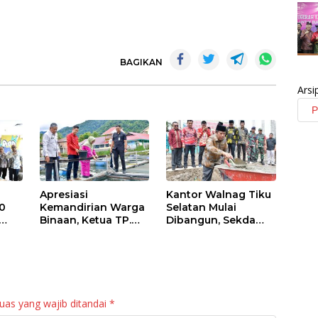
BAGIKAN
Arsi
Apresiasi
Kantor Walnag Tiku
0
Kemandirian Warga
Selatan Mulai
Binaan, Ketua TP.
Dibangun, Sekda
PKK Agam Hadiri
Agam: Kebutuhan
Panen Raya KJA
Tingkatkan Layanan
Binaan Rutan
Maninjau
uas yang wajib ditandai
*