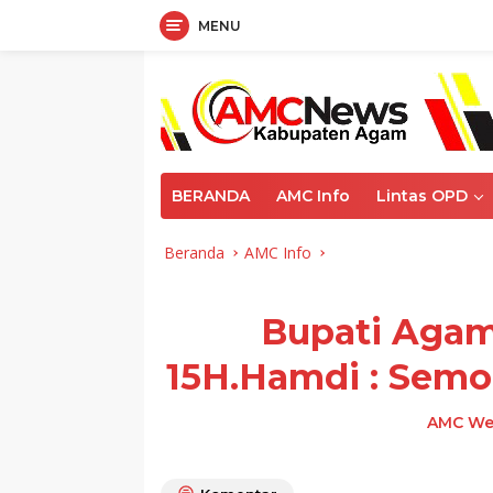
MENU
Langsung
ke
konten
BERANDA
AMC Info
Lintas OPD
Beranda
AMC Info
Bupati Agam
15H.Hamdi : Semo
AMC We