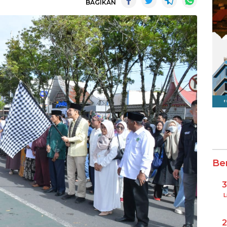
BAGIKAN
Be
L