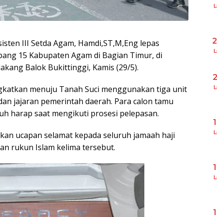
L
Asisten III Setda Agam, Hamdi,ST,M,Eng lepas
L
bang 15 Kabupaten Agam di Bagian Timur, di
ang Balok Bukittinggi, Kamis (29/5).
ngkatkan menuju Tanah Suci menggunakan tiga unit
L
 dan jajaran pemerintah daerah. Para calon tamu
uh harap saat mengikuti prosesi pelepasan.
L
an ucapan selamat kepada seluruh jamaah haji
n rukun Islam kelima tersebut.
L