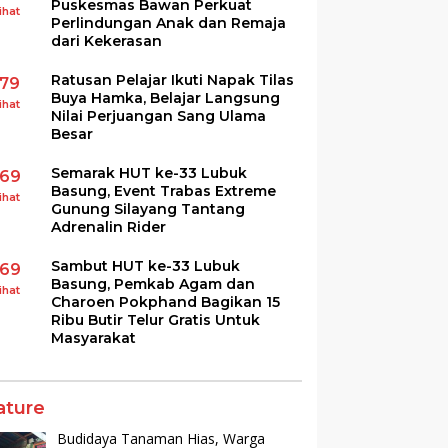
Puskesmas Bawan Perkuat
ihat
Perlindungan Anak dan Remaja
dari Kekerasan
Ratusan Pelajar Ikuti Napak Tilas
179
Buya Hamka, Belajar Langsung
ihat
Nilai Perjuangan Sang Ulama
Besar
Semarak HUT ke-33 Lubuk
169
Basung, Event Trabas Extreme
ihat
Gunung Silayang Tantang
Adrenalin Rider
Sambut HUT ke-33 Lubuk
169
Basung, Pemkab Agam dan
ihat
Charoen Pokphand Bagikan 15
Ribu Butir Telur Gratis Untuk
Masyarakat
ature
Budidaya Tanaman Hias, Warga