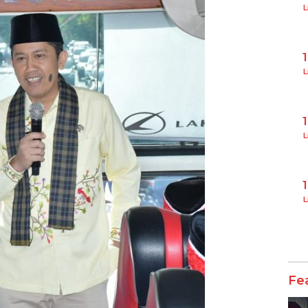
L
L
L
L
Fe