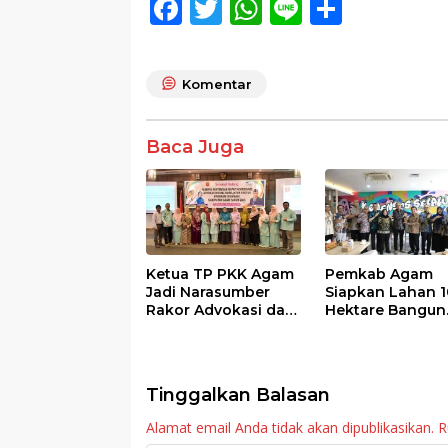
F
T
W
Li
S
ac
w
h
n
h
e
itt
at
e
ar
Komentar
b
er
s
e
o
A
Baca Juga
o
p
k
p
Ketua TP PKK Agam
Pemkab Agam
Jadi Narasumber
Siapkan Lahan 1
Rakor Advokasi dan
Hektare Bangun
Sosialisasi Program
Sekolah Rakyat
Imunisasi 2026
Tinggalkan Balasan
Alamat email Anda tidak akan dipublikasikan.
R