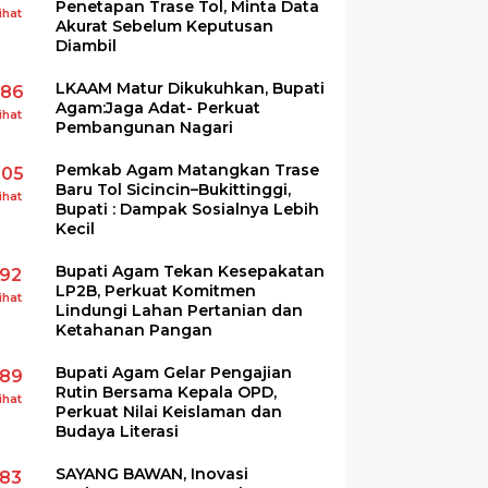
Penetapan Trase Tol, Minta Data
ihat
Akurat Sebelum Keputusan
Diambil
LKAAM Matur Dikukuhkan, Bupati
286
Agam:Jaga Adat- Perkuat
ihat
Pembangunan Nagari
Pemkab Agam Matangkan Trase
205
Baru Tol Sicincin–Bukittinggi,
ihat
Bupati : Dampak Sosialnya Lebih
Kecil
Bupati Agam Tekan Kesepakatan
192
LP2B, Perkuat Komitmen
ihat
Lindungi Lahan Pertanian dan
Ketahanan Pangan
Bupati Agam Gelar Pengajian
189
Rutin Bersama Kepala OPD,
ihat
Perkuat Nilai Keislaman dan
Budaya Literasi
SAYANG BAWAN, Inovasi
183