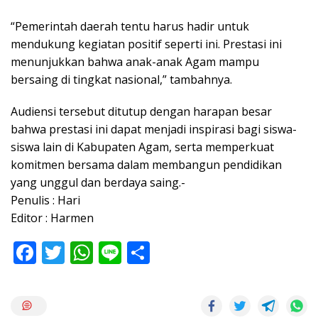
“Pemerintah daerah tentu harus hadir untuk
mendukung kegiatan positif seperti ini. Prestasi ini
menunjukkan bahwa anak-anak Agam mampu
bersaing di tingkat nasional,” tambahnya.
Audiensi tersebut ditutup dengan harapan besar
bahwa prestasi ini dapat menjadi inspirasi bagi siswa-
siswa lain di Kabupaten Agam, serta memperkuat
komitmen bersama dalam membangun pendidikan
yang unggul dan berdaya saing.-
Penulis : Hari
Editor : Harmen
F
T
W
Li
S
ac
w
h
n
h
e
itt
at
e
ar