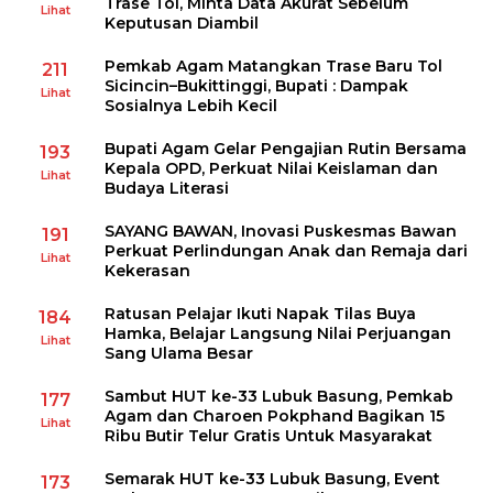
Trase Tol, Minta Data Akurat Sebelum
Lihat
Keputusan Diambil
Pemkab Agam Matangkan Trase Baru Tol
211
Sicincin–Bukittinggi, Bupati : Dampak
Lihat
Sosialnya Lebih Kecil
Bupati Agam Gelar Pengajian Rutin Bersama
193
Kepala OPD, Perkuat Nilai Keislaman dan
Lihat
Budaya Literasi
SAYANG BAWAN, Inovasi Puskesmas Bawan
191
Perkuat Perlindungan Anak dan Remaja dari
Lihat
Kekerasan
Ratusan Pelajar Ikuti Napak Tilas Buya
184
Hamka, Belajar Langsung Nilai Perjuangan
Lihat
Sang Ulama Besar
Sambut HUT ke-33 Lubuk Basung, Pemkab
177
Agam dan Charoen Pokphand Bagikan 15
Lihat
Ribu Butir Telur Gratis Untuk Masyarakat
Semarak HUT ke-33 Lubuk Basung, Event
173