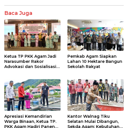
b
er
s
e
o
A
Baca Juga
o
p
k
p
Ketua TP PKK Agam Jadi
Pemkab Agam Siapkan
Narasumber Rakor
Lahan 10 Hektare Bangun
Advokasi dan Sosialisasi
Sekolah Rakyat
Program Imunisasi 2026
Apresiasi Kemandirian
Kantor Walnag Tiku
Warga Binaan, Ketua TP.
Selatan Mulai Dibangun,
PKK Agam Hadiri Panen
Sekda Agam: Kebutuhan