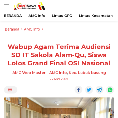
BERANDA
AMC Info
Lintas OPD
Lintas Kecamatan
Langsung
Beranda
AMC Info
ke
konten
Wabup Agam Terima Audiensi
SD IT Sakola Alam-Qu, Siswa
Lolos Grand Final OSI Nasional
AMC Web Master
-
AMC Info
,
Kec. Lubuk basung
27 Mei 2025