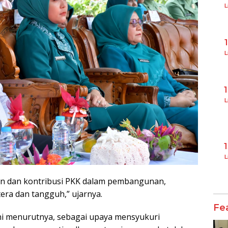
L
L
L
L
an dan kontribusi PKK dalam pembangunan,
ra dan tangguh,” ujarnya.
Fe
i menurutnya, sebagai upaya mensyukuri