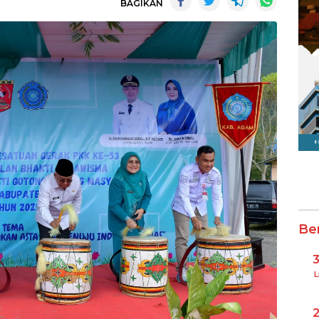
BAGIKAN
Be
L