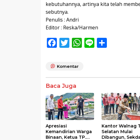
kebutuhannya, artinya kita telah memb
sebutnya.
Penulis : Andri
Editor : Reska/Harmen
F
T
W
Li
S
ac
w
h
n
h
e
itt
at
e
ar
Komentar
b
er
s
e
o
A
Baca Juga
o
p
k
p
Apresiasi
Kantor Walnag 
Kemandirian Warga
Selatan Mulai
Binaan, Ketua TP.
Dibangun, Sekd