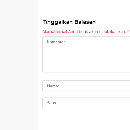
PKK Agam Hadiri
Agam: Kebutuh
Panen Raya KJA
Tingkatkan Lay
Binaan Rutan
Maninjau
Tinggalkan Balasan
Alamat email Anda tidak akan dipublikasikan.
R