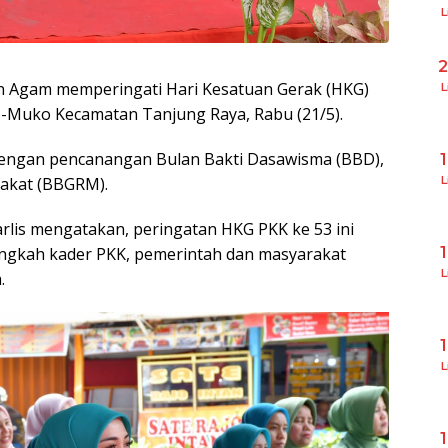
L
 Agam memperingati Hari Kesatuan Gerak (HKG)
L
o-Muko Kecamatan Tanjung Raya, Rabu (21/5).
dengan pencanangan Bulan Bakti Dasawisma (BBD),
akat (BBGRM).
L
lis mengatakan, peringatan HKG PKK ke 53 ini
gkah kader PKK, pemerintah dan masyarakat
L
.
L