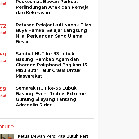
Puskesmas Bawan Perkuat
ihat
Perlindungan Anak dan Remaja
dari Kekerasan
Ratusan Pelajar Ikuti Napak Tilas
172
Buya Hamka, Belajar Langsung
ihat
Nilai Perjuangan Sang Ulama
Besar
Sambut HUT ke-33 Lubuk
159
Basung, Pemkab Agam dan
ihat
Charoen Pokphand Bagikan 15
Ribu Butir Telur Gratis Untuk
Masyarakat
Semarak HUT ke-33 Lubuk
159
Basung, Event Trabas Extreme
ihat
Gunung Silayang Tantang
Adrenalin Rider
ature
Ketua Dewan Pers: Kita Butuh Pers