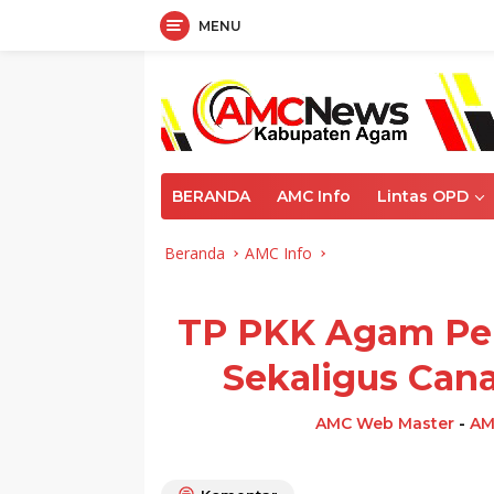
MENU
Langsung
ke
konten
BERANDA
AMC Info
Lintas OPD
Beranda
AMC Info
TP PKK Agam Per
Sekaligus Ca
AMC Web Master
-
AM