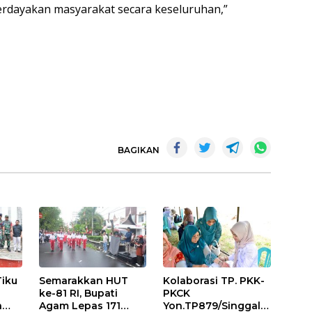
erdayakan masyarakat secara keseluruhan,”
BAGIKAN
Tiku
Semarakkan HUT
Kolaborasi TP. PKK-
ke-81 RI, Bupati
PKCK
a
Agam Lepas 171
Yon.TP879/Singgala