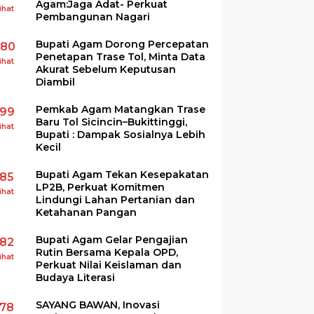
Agam:Jaga Adat- Perkuat
ihat
Pembangunan Nagari
Bupati Agam Dorong Percepatan
280
Penetapan Trase Tol, Minta Data
ihat
Akurat Sebelum Keputusan
Diambil
Pemkab Agam Matangkan Trase
199
Baru Tol Sicincin–Bukittinggi,
ihat
Bupati : Dampak Sosialnya Lebih
Kecil
Bupati Agam Tekan Kesepakatan
185
LP2B, Perkuat Komitmen
ihat
Lindungi Lahan Pertanian dan
Ketahanan Pangan
Bupati Agam Gelar Pengajian
182
Rutin Bersama Kepala OPD,
ihat
Perkuat Nilai Keislaman dan
Budaya Literasi
SAYANG BAWAN, Inovasi
178