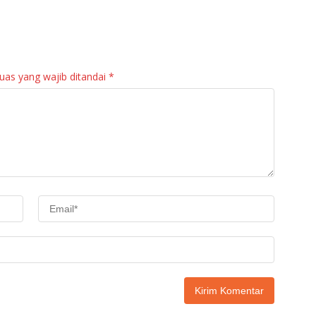
an
Regu Gerak Jalan
ng Untuk Warga
anan
Tepat Waktu
Sitalang Diapresiasi
Bupati Agam
uas yang wajib ditandai
*