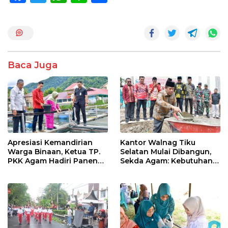
ac
w
h
n
h
e
itt
at
e
ar
b
er
s
e
o
A
Baca Juga
o
p
k
p
Apresiasi Kemandirian
Kantor Walnag Tiku
Warga Binaan, Ketua TP.
Selatan Mulai Dibangun,
PKK Agam Hadiri Panen
Sekda Agam: Kebutuhan
Raya KJA Binaan Rutan
Tingkatkan Layanan
Maninjau