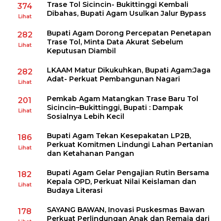
Trase Tol Sicincin- Bukittinggi Kembali
374
Dibahas, Bupati Agam Usulkan Jalur Bypass
Lihat
Bupati Agam Dorong Percepatan Penetapan
282
Trase Tol, Minta Data Akurat Sebelum
Lihat
Keputusan Diambil
LKAAM Matur Dikukuhkan, Bupati Agam:Jaga
282
Adat- Perkuat Pembangunan Nagari
Lihat
Pemkab Agam Matangkan Trase Baru Tol
201
Sicincin–Bukittinggi, Bupati : Dampak
Lihat
Sosialnya Lebih Kecil
Bupati Agam Tekan Kesepakatan LP2B,
186
Perkuat Komitmen Lindungi Lahan Pertanian
Lihat
dan Ketahanan Pangan
Bupati Agam Gelar Pengajian Rutin Bersama
182
Kepala OPD, Perkuat Nilai Keislaman dan
Lihat
Budaya Literasi
SAYANG BAWAN, Inovasi Puskesmas Bawan
178
Perkuat Perlindungan Anak dan Remaja dari