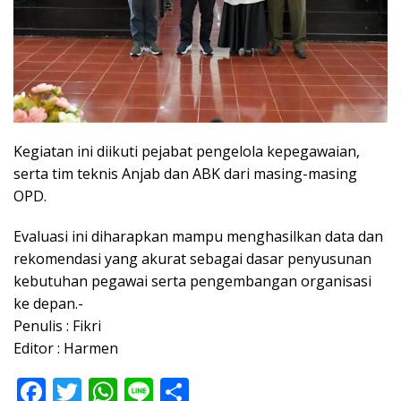
Kegiatan ini diikuti pejabat pengelola kepegawaian,
serta tim teknis Anjab dan ABK dari masing-masing
OPD.
Evaluasi ini diharapkan mampu menghasilkan data dan
rekomendasi yang akurat sebagai dasar penyusunan
kebutuhan pegawai serta pengembangan organisasi
ke depan.-
Penulis : Fikri
Editor : Harmen
F
T
W
Li
S