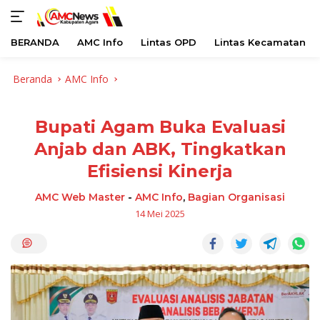
BERANDA
AMC Info
Lintas OPD
Lintas Kecamatan
Langsung
Beranda
AMC Info
ke
konten
Bupati Agam Buka Evaluasi
Anjab dan ABK, Tingkatkan
Efisiensi Kinerja
AMC Web Master
-
AMC Info
,
Bagian Organisasi
14 Mei 2025