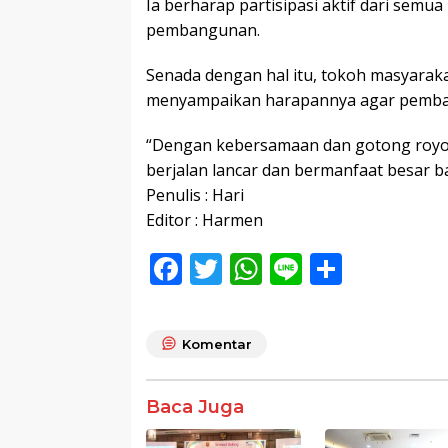
Ia berharap partisipasi aktif dari semu
pembangunan.
Senada dengan hal itu, tokoh masyaraka
menyampaikan harapannya agar pemban
“Dengan kebersamaan dan gotong royon
berjalan lancar dan bermanfaat besar ba
Penulis : Hari
Editor : Harmen
F
T
W
Li
S
ac
w
h
n
h
e
itt
at
e
ar
Komentar
b
er
s
e
o
A
Baca Juga
o
p