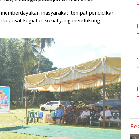
L
ng memberdayakan masyarakat, tempat pendidikan
erta pusat kegiatan sosial yang mendukung
L
L
L
Fe