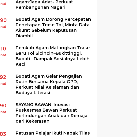
Agam:Jaga Adat- Perkuat
ihat
Pembangunan Nagari
Bupati Agam Dorong Percepatan
290
Penetapan Trase Tol, Minta Data
ihat
Akurat Sebelum Keputusan
Diambil
Pemkab Agam Matangkan Trase
210
Baru Tol Sicincin–Bukittinggi,
ihat
Bupati : Dampak Sosialnya Lebih
Kecil
Bupati Agam Gelar Pengajian
192
Rutin Bersama Kepala OPD,
ihat
Perkuat Nilai Keislaman dan
Budaya Literasi
SAYANG BAWAN, Inovasi
190
Puskesmas Bawan Perkuat
ihat
Perlindungan Anak dan Remaja
dari Kekerasan
Ratusan Pelajar Ikuti Napak Tilas
183