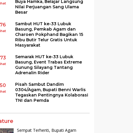
Buya Hamka, Belajar Langsung
ihat
Nilai Perjuangan Sang Ulama
Besar
Sambut HUT ke-33 Lubuk
176
Basung, Pemkab Agam dan
ihat
Charoen Pokphand Bagikan 15
Ribu Butir Telur Gratis Untuk
Masyarakat
Semarak HUT ke-33 Lubuk
173
Basung, Event Trabas Extreme
ihat
Gunung Silayang Tantang
Adrenalin Rider
Pisah Sambut Dandim
150
0304/Agam, Bupati Benni Warlis
ihat
Tegaskan Pentingnya Kolaborasi
TNI dan Pemda
ature
Sempat Terhenti, Bupati Agam