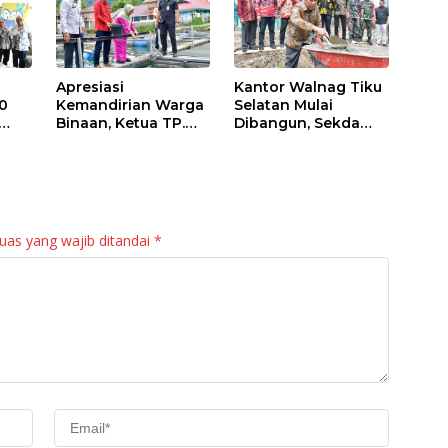
Apresiasi
Kantor Walnag Tiku
0
Kemandirian Warga
Selatan Mulai
Binaan, Ketua TP.
Dibangun, Sekda
PKK Agam Hadiri
Agam: Kebutuhan
Panen Raya KJA
Tingkatkan Layanan
Binaan Rutan
Maninjau
uas yang wajib ditandai
*