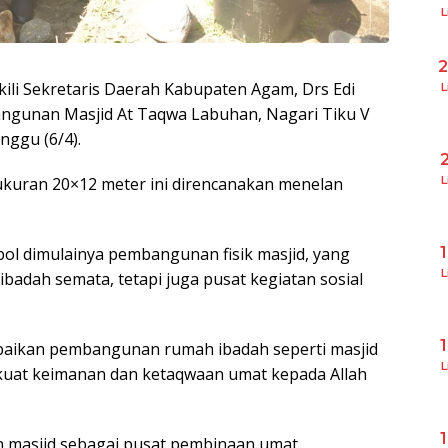
L
kili Sekretaris Daerah Kabupaten Agam, Drs Edi
L
angunan Masjid At Taqwa Labuhan, Nagari Tiku V
nggu (6/4).
rukuran 20×12 meter ini direncanakan menelan
L
bol dimulainya pembangunan fisik masjid, yang
L
badah semata, tetapi juga pusat kegiatan sosial
paikan pembangunan rumah ibadah seperti masjid
L
uat keimanan dan ketaqwaan umat kepada Allah
 masjid sebagai pusat pembinaan umat.