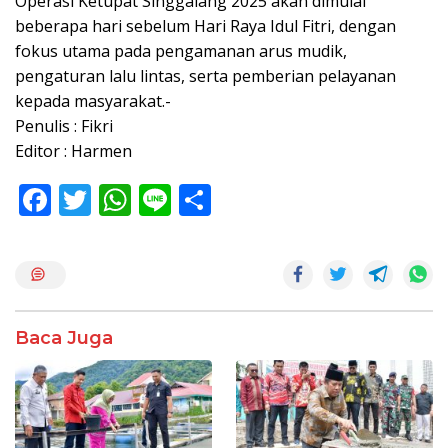
Operasi Ketupat Singgalang 2025 akan dimulai
beberapa hari sebelum Hari Raya Idul Fitri, dengan
fokus utama pada pengamanan arus mudik,
pengaturan lalu lintas, serta pemberian pelayanan
kepada masyarakat.-
Penulis : Fikri
Editor : Harmen
F
T
W
Li
S
ac
w
h
n
h
e
itt
at
e
ar
b
er
s
e
o
A
Baca Juga
o
p
k
p