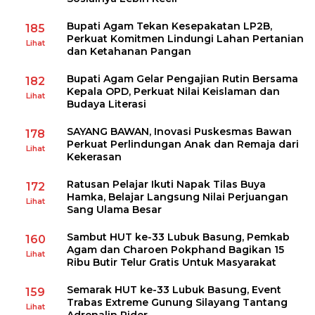
Bupati Agam Tekan Kesepakatan LP2B,
185
Perkuat Komitmen Lindungi Lahan Pertanian
Lihat
dan Ketahanan Pangan
Bupati Agam Gelar Pengajian Rutin Bersama
182
Kepala OPD, Perkuat Nilai Keislaman dan
Lihat
Budaya Literasi
SAYANG BAWAN, Inovasi Puskesmas Bawan
178
Perkuat Perlindungan Anak dan Remaja dari
Lihat
Kekerasan
Ratusan Pelajar Ikuti Napak Tilas Buya
172
Hamka, Belajar Langsung Nilai Perjuangan
Lihat
Sang Ulama Besar
Sambut HUT ke-33 Lubuk Basung, Pemkab
160
Agam dan Charoen Pokphand Bagikan 15
Lihat
Ribu Butir Telur Gratis Untuk Masyarakat
Semarak HUT ke-33 Lubuk Basung, Event
159
Trabas Extreme Gunung Silayang Tantang
Lihat
Adrenalin Rider