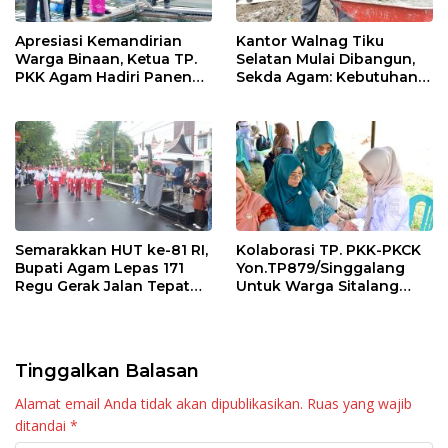
Apresiasi Kemandirian
Kantor Walnag Tiku
Warga Binaan, Ketua TP.
Selatan Mulai Dibangun,
PKK Agam Hadiri Panen
Sekda Agam: Kebutuhan
Raya KJA Binaan Rutan
Tingkatkan Layanan
Maninjau
Semarakkan HUT ke-81 RI,
Kolaborasi TP. PKK-PKCK
Bupati Agam Lepas 171
Yon.TP879/Singgalang
Regu Gerak Jalan Tepat
Untuk Warga Sitalang
Waktu
Diapresiasi Bupati Agam
Tinggalkan Balasan
Alamat email Anda tidak akan dipublikasikan.
Ruas yang wajib
ditandai
*