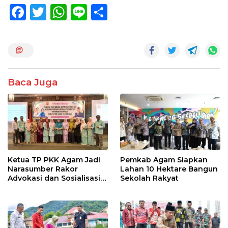
F
T
W
Li
S
ac
w
h
n
h
e
itt
at
e
ar
b
er
s
e
o
A
Baca Juga
o
p
k
p
Ketua TP PKK Agam Jadi
Pemkab Agam Siapkan
Narasumber Rakor
Lahan 10 Hektare Bangun
Advokasi dan Sosialisasi
Sekolah Rakyat
Program Imunisasi 2026