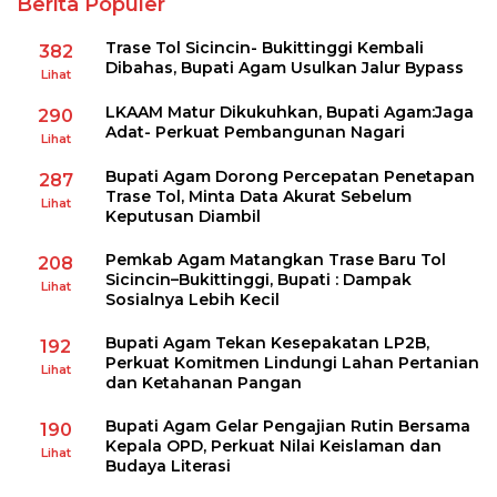
Berita Populer
Trase Tol Sicincin- Bukittinggi Kembali
382
Dibahas, Bupati Agam Usulkan Jalur Bypass
Lihat
LKAAM Matur Dikukuhkan, Bupati Agam:Jaga
290
Adat- Perkuat Pembangunan Nagari
Lihat
Bupati Agam Dorong Percepatan Penetapan
287
Trase Tol, Minta Data Akurat Sebelum
Lihat
Keputusan Diambil
Pemkab Agam Matangkan Trase Baru Tol
208
Sicincin–Bukittinggi, Bupati : Dampak
Lihat
Sosialnya Lebih Kecil
Bupati Agam Tekan Kesepakatan LP2B,
192
Perkuat Komitmen Lindungi Lahan Pertanian
Lihat
dan Ketahanan Pangan
Bupati Agam Gelar Pengajian Rutin Bersama
190
Kepala OPD, Perkuat Nilai Keislaman dan
Lihat
Budaya Literasi