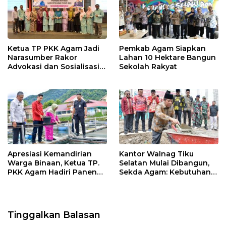
Ketua TP PKK Agam Jadi
Pemkab Agam Siapkan
Narasumber Rakor
Lahan 10 Hektare Bangun
Advokasi dan Sosialisasi
Sekolah Rakyat
Program Imunisasi 2026
Apresiasi Kemandirian
Kantor Walnag Tiku
Warga Binaan, Ketua TP.
Selatan Mulai Dibangun,
PKK Agam Hadiri Panen
Sekda Agam: Kebutuhan
Raya KJA Binaan Rutan
Tingkatkan Layanan
Maninjau
Tinggalkan Balasan