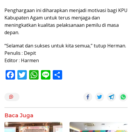
Penghargaan ini diharapkan menjadi motivasi bagi KPU
Kabupaten Agam untuk terus menjaga dan
meningkatkan kualitas pelaksanaan pemilu di masa
depan.
“Selamat dan sukses untuk kita semua,” tutup Herman.
Penulis : Depit
Editor : Harmen
F
T
W
Li
S
ac
w
h
n
h
e
itt
at
e
ar
b
er
s
e
o
A
Baca Juga
o
p
k
p