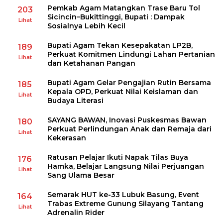
Pemkab Agam Matangkan Trase Baru Tol
203
Sicincin–Bukittinggi, Bupati : Dampak
Lihat
Sosialnya Lebih Kecil
Bupati Agam Tekan Kesepakatan LP2B,
189
Perkuat Komitmen Lindungi Lahan Pertanian
Lihat
dan Ketahanan Pangan
Bupati Agam Gelar Pengajian Rutin Bersama
185
Kepala OPD, Perkuat Nilai Keislaman dan
Lihat
Budaya Literasi
SAYANG BAWAN, Inovasi Puskesmas Bawan
180
Perkuat Perlindungan Anak dan Remaja dari
Lihat
Kekerasan
Ratusan Pelajar Ikuti Napak Tilas Buya
176
Hamka, Belajar Langsung Nilai Perjuangan
Lihat
Sang Ulama Besar
Semarak HUT ke-33 Lubuk Basung, Event
164
Trabas Extreme Gunung Silayang Tantang
Lihat
Adrenalin Rider