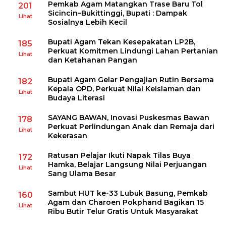
Pemkab Agam Matangkan Trase Baru Tol
201
Sicincin–Bukittinggi, Bupati : Dampak
Lihat
Sosialnya Lebih Kecil
Bupati Agam Tekan Kesepakatan LP2B,
185
Perkuat Komitmen Lindungi Lahan Pertanian
Lihat
dan Ketahanan Pangan
Bupati Agam Gelar Pengajian Rutin Bersama
182
Kepala OPD, Perkuat Nilai Keislaman dan
Lihat
Budaya Literasi
SAYANG BAWAN, Inovasi Puskesmas Bawan
178
Perkuat Perlindungan Anak dan Remaja dari
Lihat
Kekerasan
Ratusan Pelajar Ikuti Napak Tilas Buya
172
Hamka, Belajar Langsung Nilai Perjuangan
Lihat
Sang Ulama Besar
Sambut HUT ke-33 Lubuk Basung, Pemkab
160
Agam dan Charoen Pokphand Bagikan 15
Lihat
Ribu Butir Telur Gratis Untuk Masyarakat