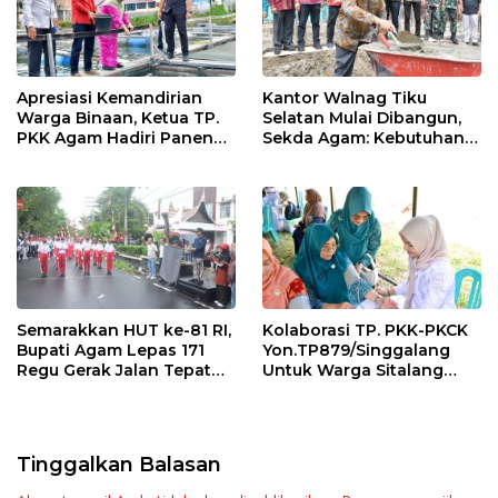
Apresiasi Kemandirian
Kantor Walnag Tiku
Warga Binaan, Ketua TP.
Selatan Mulai Dibangun,
PKK Agam Hadiri Panen
Sekda Agam: Kebutuhan
Raya KJA Binaan Rutan
Tingkatkan Layanan
Maninjau
Semarakkan HUT ke-81 RI,
Kolaborasi TP. PKK-PKCK
Bupati Agam Lepas 171
Yon.TP879/Singgalang
Regu Gerak Jalan Tepat
Untuk Warga Sitalang
Waktu
Diapresiasi Bupati Agam
Tinggalkan Balasan