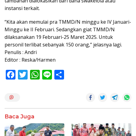
tambahan dialokasikan dari dana swakelola atau
instansi terkait.
“Kita akan memulai pra TMMD/N minggu ke IV Januari-
Minggu ke II Februari. Sedangkan giat TMMD/N
dilaksanakan 19 Februari-25 Maret 2025. Untuk
personil terlibat sebanyak 150 orang,” jelasnya lagi.
Penulis : Andri
Editor : Reska/Harmen
F
T
W
Li
S
ac
w
h
n
h
e
itt
at
e
ar
b
er
s
e
o
A
Baca Juga
o
p
k
p