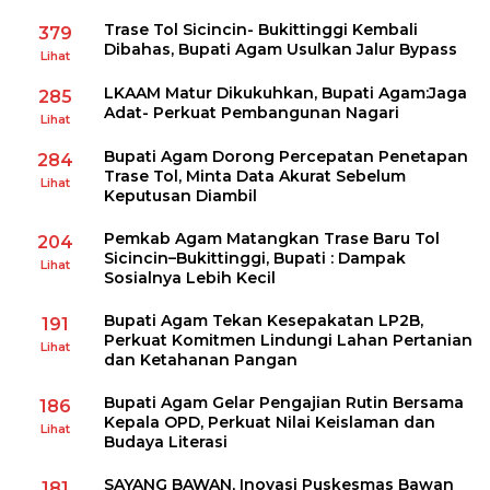
Trase Tol Sicincin- Bukittinggi Kembali
379
Dibahas, Bupati Agam Usulkan Jalur Bypass
Lihat
LKAAM Matur Dikukuhkan, Bupati Agam:Jaga
285
Adat- Perkuat Pembangunan Nagari
Lihat
Bupati Agam Dorong Percepatan Penetapan
284
Trase Tol, Minta Data Akurat Sebelum
Lihat
Keputusan Diambil
Pemkab Agam Matangkan Trase Baru Tol
204
Sicincin–Bukittinggi, Bupati : Dampak
Lihat
Sosialnya Lebih Kecil
Bupati Agam Tekan Kesepakatan LP2B,
191
Perkuat Komitmen Lindungi Lahan Pertanian
Lihat
dan Ketahanan Pangan
Bupati Agam Gelar Pengajian Rutin Bersama
186
Kepala OPD, Perkuat Nilai Keislaman dan
Lihat
Budaya Literasi
SAYANG BAWAN, Inovasi Puskesmas Bawan
181