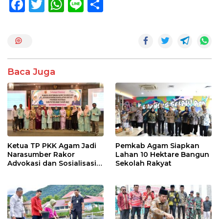
F
T
W
Li
S
ac
w
h
n
h
e
itt
at
e
ar
b
er
s
e
o
A
Baca Juga
o
p
k
p
Ketua TP PKK Agam Jadi
Pemkab Agam Siapkan
Narasumber Rakor
Lahan 10 Hektare Bangun
Advokasi dan Sosialisasi
Sekolah Rakyat
Program Imunisasi 2026