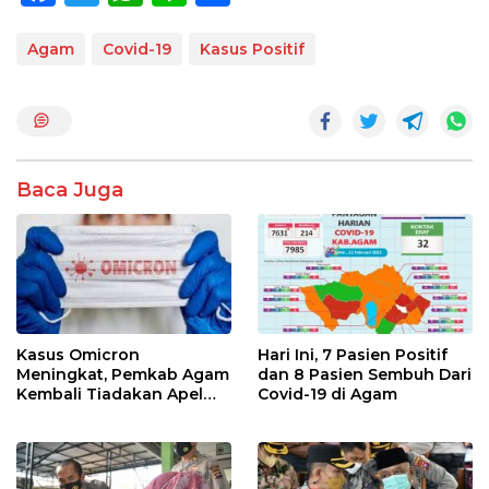
ac
w
h
n
h
e
itt
at
e
ar
Agam
Covid-19
Kasus Positif
b
er
s
e
o
A
o
p
k
p
Baca Juga
Kasus Omicron
Hari Ini, 7 Pasien Positif
Meningkat, Pemkab Agam
dan 8 Pasien Sembuh Dari
Kembali Tiadakan Apel
Covid-19 di Agam
Pagi dan Wirid