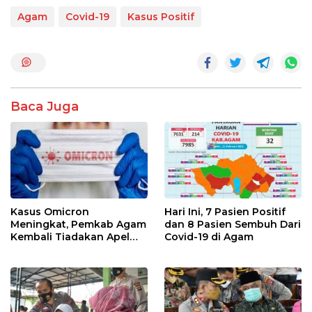
ac
w
h
n
h
e
itt
at
e
ar
Agam
Covid-19
Kasus Positif
b
er
s
e
o
A
o
p
k
p
Baca Juga
Kasus Omicron
Hari Ini, 7 Pasien Positif
Meningkat, Pemkab Agam
dan 8 Pasien Sembuh Dari
Kembali Tiadakan Apel
Covid-19 di Agam
Pagi dan Wirid