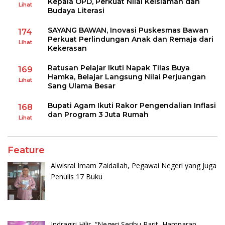
Kepala OPD, Perkuat Nilai Keislaman dan
Lihat
Budaya Literasi
SAYANG BAWAN, Inovasi Puskesmas Bawan
174
Perkuat Perlindungan Anak dan Remaja dari
Lihat
Kekerasan
Ratusan Pelajar Ikuti Napak Tilas Buya
169
Hamka, Belajar Langsung Nilai Perjuangan
Lihat
Sang Ulama Besar
Bupati Agam Ikuti Rakor Pengendalian Inflasi
168
dan Program 3 Juta Rumah
Lihat
Feature
Alwisral Imam Zaidallah, Pegawai Negeri yang Juga
Penulis 17 Buku
Indragiri Hilir, “Negeri Seribu Parit, Hamparan