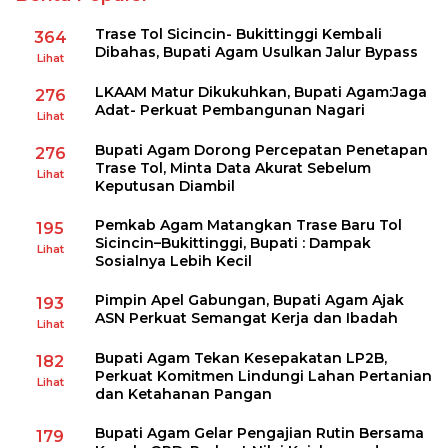
Trase Tol Sicincin- Bukittinggi Kembali
364
Dibahas, Bupati Agam Usulkan Jalur Bypass
Lihat
LKAAM Matur Dikukuhkan, Bupati Agam:Jaga
276
Adat- Perkuat Pembangunan Nagari
Lihat
Bupati Agam Dorong Percepatan Penetapan
276
Trase Tol, Minta Data Akurat Sebelum
Lihat
Keputusan Diambil
Pemkab Agam Matangkan Trase Baru Tol
195
Sicincin–Bukittinggi, Bupati : Dampak
Lihat
Sosialnya Lebih Kecil
Pimpin Apel Gabungan, Bupati Agam Ajak
193
ASN Perkuat Semangat Kerja dan Ibadah
Lihat
Bupati Agam Tekan Kesepakatan LP2B,
182
Perkuat Komitmen Lindungi Lahan Pertanian
Lihat
dan Ketahanan Pangan
Bupati Agam Gelar Pengajian Rutin Bersama
179