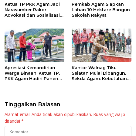
Ketua TP PKK Agam Jadi
Pemkab Agam Siapkan
Narasumber Rakor
Lahan 10 Hektare Bangun
Advokasi dan Sosialisasi
Sekolah Rakyat
Program Imunisasi 2026
Apresiasi Kemandirian
Kantor Walnag Tiku
Warga Binaan, Ketua TP.
Selatan Mulai Dibangun,
PKK Agam Hadiri Panen
Sekda Agam: Kebutuhan
Raya KJA Binaan Rutan
Tingkatkan Layanan
Maninjau
Tinggalkan Balasan
Alamat email Anda tidak akan dipublikasikan.
Ruas yang wajib
ditandai
*