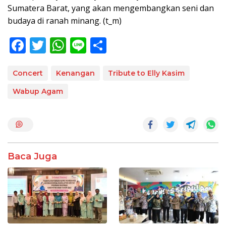
Sumatera Barat, yang akan mengembangkan seni dan
budaya di ranah minang. (t_m)
F
T
W
Li
S
ac
w
h
n
h
e
itt
at
e
ar
Concert
Kenangan
Tribute to Elly Kasim
b
er
s
e
Wabup Agam
o
A
o
p
k
p
Baca Juga