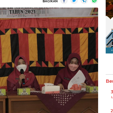
BAGIKAN
Be
L