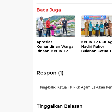
o
p
k
p
Baca Juga
Apresiasi
Ketua TP PKK A
Kemandirian Warga
Hadiri Rakor
Binaan, Ketua TP.
Bulanan Ketua 
PKK Agam Hadiri
PKK Kecamatan 
Panen Raya KJA
Kabupaten Aga
Binaan Rutan
Maninjau
Respon (1)
Ping-balik:
Ketua TP PKK Agam Lakukan Pem
Tinggalkan Balasan