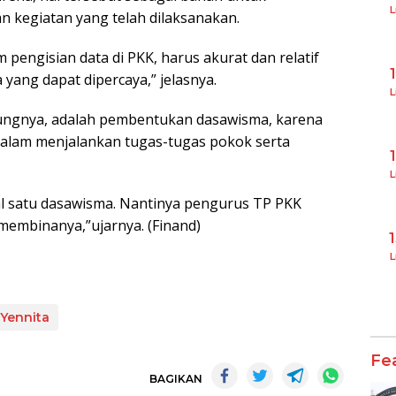
L
kegiatan yang telah dilaksanakan.
engisian data di PKK, harus akurat dan relatif
 yang dapat dipercaya,” jelasnya.
L
mbungnya, adalah pembentukan dasawisma, karena
lam menjalankan tugas-tugas pokok serta
L
al satu dasawisma. Nantinya pengurus TP PKK
embinanya,”ujarnya. (Finand)
L
Yennita
Fe
BAGIKAN