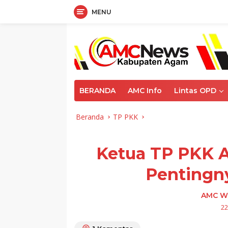
MENU
Langsung
ke
konten
BERANDA
AMC Info
Lintas OPD
Beranda
TP PKK
Ketua TP PKK 
Pentingny
AMC W
22