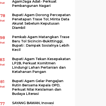
Agam:Jaga Adat- Perkuat
ihat
Pembangunan Nagari
Bupati Agam Dorong Percepatan
278
Penetapan Trase Tol, Minta Data
ihat
Akurat Sebelum Keputusan
Diambil
Pemkab Agam Matangkan Trase
198
Baru Tol Sicincin–Bukittinggi,
ihat
Bupati : Dampak Sosialnya Lebih
Kecil
Bupati Agam Tekan Kesepakatan
183
LP2B, Perkuat Komitmen
ihat
Lindungi Lahan Pertanian dan
Ketahanan Pangan
Bupati Agam Gelar Pengajian
181
Rutin Bersama Kepala OPD,
ihat
Perkuat Nilai Keislaman dan
Budaya Literasi
SAYANG BAWAN, Inovasi
177