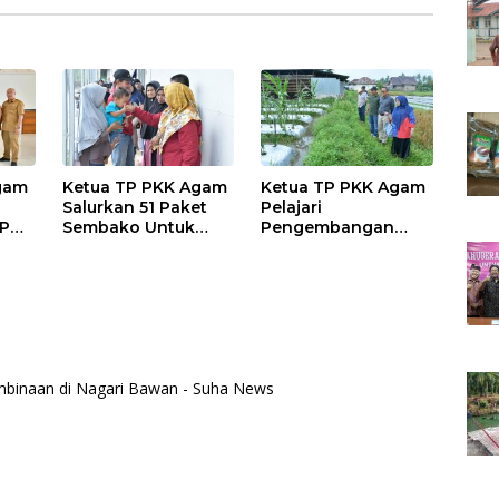
gam
Ketua TP PKK Agam
Ketua TP PKK Agam
Salurkan 51 Paket
Pelajari
TP
Sembako Untuk
Pengembangan
se-
Warga Huntara
Ketahanan Pangan
m
Tantaman
di Koto Panjang
Padang
Payakumbuh
binaan di Nagari Bawan - Suha News