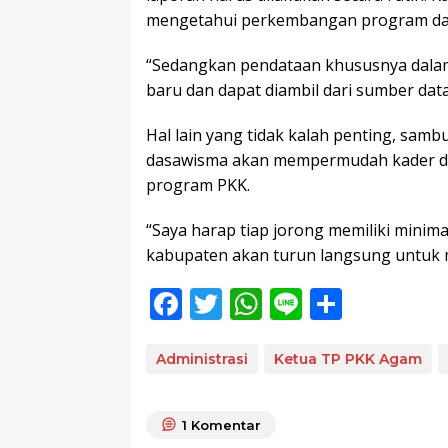
mengetahui perkembangan program dan 
“Sedangkan pendataan khususnya dalam p
baru dan dapat diambil dari sumber data
Hal lain yang tidak kalah penting, sa
dasawisma akan mempermudah kader da
program PKK.
“Saya harap tiap jorong memiliki minim
kabupaten akan turun langsung untuk m
F
T
W
Li
S
ac
w
h
n
h
e
itt
at
e
ar
Administrasi
Ketua TP PKK Agam
b
er
s
e
o
A
1
Komentar