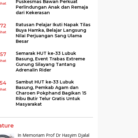
Puskesmas Bawan Perkuat
ihat
Perlindungan Anak dan Remaja
dari Kekerasan
Ratusan Pelajar Ikuti Napak Tilas
172
Buya Hamka, Belajar Langsung
ihat
Nilai Perjuangan Sang Ulama
Besar
Semarak HUT ke-33 Lubuk
157
Basung, Event Trabas Extreme
ihat
Gunung Silayang Tantang
Adrenalin Rider
Sambut HUT ke-33 Lubuk
154
Basung, Pemkab Agam dan
ihat
Charoen Pokphand Bagikan 15
Ribu Butir Telur Gratis Untuk
Masyarakat
ature
In Memoriam Prof Dr Hasyim Djalal