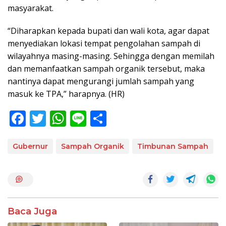
masyarakat.
“Diharapkan kepada bupati dan wali kota, agar dapat
menyediakan lokasi tempat pengolahan sampah di
wilayahnya masing-masing. Sehingga dengan memilah
dan memanfaatkan sampah organik tersebut, maka
nantinya dapat mengurangi jumlah sampah yang
masuk ke TPA,” harapnya. (HR)
F
T
W
Li
S
ac
w
h
n
h
e
itt
at
e
ar
Gubernur
Sampah Organik
Timbunan Sampah
b
er
s
e
o
A
o
p
k
p
Baca Juga