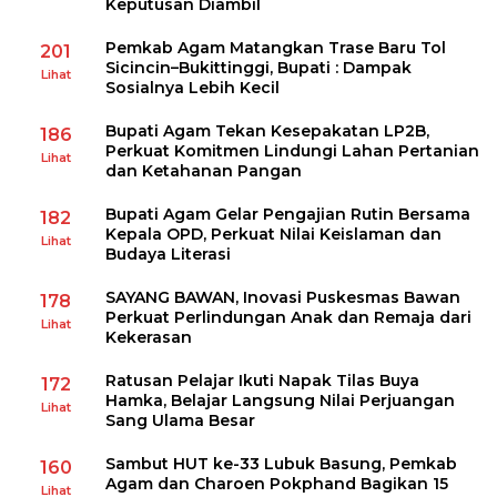
Keputusan Diambil
Pemkab Agam Matangkan Trase Baru Tol
201
Sicincin–Bukittinggi, Bupati : Dampak
Lihat
Sosialnya Lebih Kecil
Bupati Agam Tekan Kesepakatan LP2B,
186
Perkuat Komitmen Lindungi Lahan Pertanian
Lihat
dan Ketahanan Pangan
Bupati Agam Gelar Pengajian Rutin Bersama
182
Kepala OPD, Perkuat Nilai Keislaman dan
Lihat
Budaya Literasi
SAYANG BAWAN, Inovasi Puskesmas Bawan
178
Perkuat Perlindungan Anak dan Remaja dari
Lihat
Kekerasan
Ratusan Pelajar Ikuti Napak Tilas Buya
172
Hamka, Belajar Langsung Nilai Perjuangan
Lihat
Sang Ulama Besar
Sambut HUT ke-33 Lubuk Basung, Pemkab
160
Agam dan Charoen Pokphand Bagikan 15
Lihat