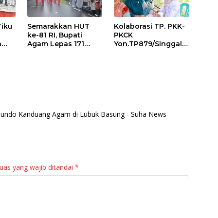
Tiku
Semarakkan HUT
Kolaborasi TP. PKK-
ke-81 RI, Bupati
PKCK
a
Agam Lepas 171
Yon.TP879/Singgala
an
Regu Gerak Jalan
ng Untuk Warga
anan
Tepat Waktu
Sitalang Diapresiasi
Bupati Agam
Bundo Kanduang Agam di Lubuk Basung - Suha News
uas yang wajib ditandai
*