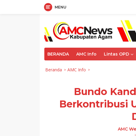
MENU
Langsung
ke
konten
BERANDA
AMC Info
Lintas OPD
Beranda
AMC Info
Bundo Kand
Berkontribusi
AMC We