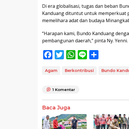
Di era globalisasi, tugas dan beban Bu
Kanduang dituntut untuk memperkuat 
memelihara adat dan budaya Minangka
“Harapan kami, Bundo Kanduang dengan 
pembangunan daerah,” pinta Ny. Yenni. 
F
T
W
Li
S
ac
w
h
n
h
e
itt
at
e
ar
Agam
Berkontribusi
Bundo Kand
b
er
s
e
o
A
1
Komentar
o
p
k
p
Baca Juga