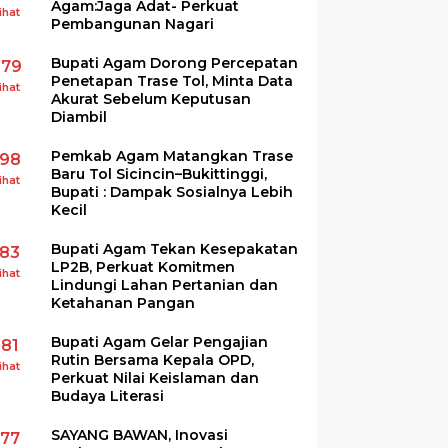
Agam:Jaga Adat- Perkuat
ihat
Pembangunan Nagari
Bupati Agam Dorong Percepatan
279
Penetapan Trase Tol, Minta Data
ihat
Akurat Sebelum Keputusan
Diambil
Pemkab Agam Matangkan Trase
198
Baru Tol Sicincin–Bukittinggi,
ihat
Bupati : Dampak Sosialnya Lebih
Kecil
Bupati Agam Tekan Kesepakatan
183
LP2B, Perkuat Komitmen
ihat
Lindungi Lahan Pertanian dan
Ketahanan Pangan
Bupati Agam Gelar Pengajian
181
Rutin Bersama Kepala OPD,
ihat
Perkuat Nilai Keislaman dan
Budaya Literasi
SAYANG BAWAN, Inovasi
177