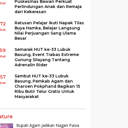
Puskesmas Bawan Perkuat
ihat
Perlindungan Anak dan Remaja
dari Kekerasan
Ratusan Pelajar Ikuti Napak Tilas
172
Buya Hamka, Belajar Langsung
ihat
Nilai Perjuangan Sang Ulama
Besar
Semarak HUT ke-33 Lubuk
159
Basung, Event Trabas Extreme
ihat
Gunung Silayang Tantang
Adrenalin Rider
Sambut HUT ke-33 Lubuk
157
Basung, Pemkab Agam dan
ihat
Charoen Pokphand Bagikan 15
Ribu Butir Telur Gratis Untuk
Masyarakat
ature
Bupati Agam Jadikan Nagari Pasia