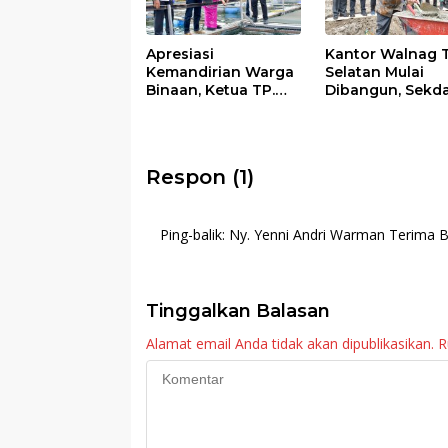
Apresiasi
Kantor Walnag 
Kemandirian Warga
Selatan Mulai
Binaan, Ketua TP.
Dibangun, Sekd
PKK Agam Hadiri
Agam: Kebutuh
Panen Raya KJA
Tingkatkan Lay
Binaan Rutan
Maninjau
Respon (1)
Ping-balik:
Ny. Yenni Andri Warman Terima 
Tinggalkan Balasan
Alamat email Anda tidak akan dipublikasikan.
R