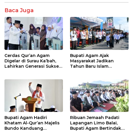
o
p
k
p
Baca Juga
Cerdas Qur’an Agam
Bupati Agam Ajak
Digelar di Surau Ka’bah,
Masyarakat Jadikan
Lahirkan Generasi Sukses
Tahun Baru Islam
Berakhlak Qur’ani
Momentum Hijrah dan
Bangkitkan Kembali Nilai-
Nilai Surau
Bupati Agam Hadiri
Ribuan Jemaah Padati
Khatam Al-Qur’an Majelis
Lapangan Limo Balai,
Bundo Kanduang
Bupati Agam Bertindak