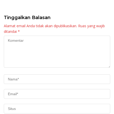
Panampuang Malaysia
Sebagai Khatib Idul Adha
dan One Day One Juz
Surau Ka’bah
Tinggalkan Balasan
Alamat email Anda tidak akan dipublikasikan.
Ruas yang wajib
ditandai
*