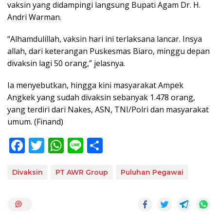
vaksin yang didampingi langsung Bupati Agam Dr. H.
Andri Warman.
“Alhamdulillah, vaksin hari ini terlaksana lancar. Insya
allah, dari keterangan Puskesmas Biaro, minggu depan
divaksin lagi 50 orang,” jelasnya.
Ia menyebutkan, hingga kini masyarakat Ampek
Angkek yang sudah divaksin sebanyak 1.478 orang,
yang terdiri dari Nakes, ASN, TNI/Polri dan masyarakat
umum. (Finand)
F
T
W
Li
S
ac
w
h
n
h
e
itt
at
e
ar
Divaksin
PT AWR Group
Puluhan Pegawai
b
er
s
e
o
A