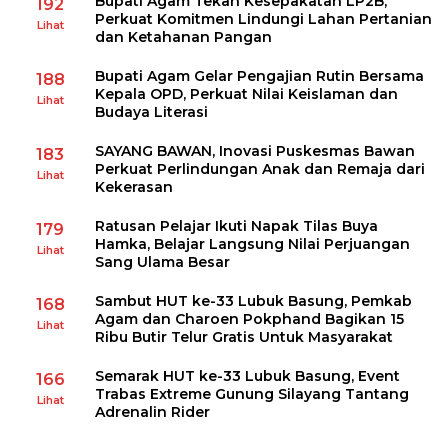
Bupati Agam Tekan Kesepakatan LP2B,
192
Perkuat Komitmen Lindungi Lahan Pertanian
Lihat
dan Ketahanan Pangan
Bupati Agam Gelar Pengajian Rutin Bersama
188
Kepala OPD, Perkuat Nilai Keislaman dan
Lihat
Budaya Literasi
SAYANG BAWAN, Inovasi Puskesmas Bawan
183
Perkuat Perlindungan Anak dan Remaja dari
Lihat
Kekerasan
Ratusan Pelajar Ikuti Napak Tilas Buya
179
Hamka, Belajar Langsung Nilai Perjuangan
Lihat
Sang Ulama Besar
Sambut HUT ke-33 Lubuk Basung, Pemkab
168
Agam dan Charoen Pokphand Bagikan 15
Lihat
Ribu Butir Telur Gratis Untuk Masyarakat
Semarak HUT ke-33 Lubuk Basung, Event
166
Trabas Extreme Gunung Silayang Tantang
Lihat
Adrenalin Rider