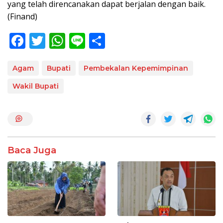
yang telah direncanakan dapat berjalan dengan baik.
(Finand)
F
T
W
Li
S
ac
w
h
n
h
e
itt
at
e
ar
Agam
Bupati
Pembekalan Kepemimpinan
b
er
s
e
Wakil Bupati
o
A
o
p
k
p
Baca Juga