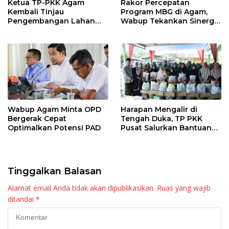
Ketua TP-PKK Agam
Rakor Percepatan
Kembali Tinjau
Program MBG di Agam,
Pengembangan Lahan
Wabup Tekankan Sinergi
Pertanian Yonif TP 897
dan Keamanan Pangan
Singgalang
Wabup Agam Minta OPD
Harapan Mengalir di
Bergerak Cepat
Tengah Duka, TP PKK
Optimalkan Potensi PAD
Pusat Salurkan Bantuan
untuk Warga Malalak
Tinggalkan Balasan
Alamat email Anda tidak akan dipublikasikan.
Ruas yang wajib
ditandai
*