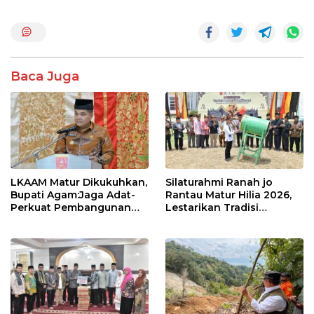
o
A
o
p
k
p
Baca Juga
LKAAM Matur Dikukuhkan,
Silaturahmi Ranah jo
Bupati Agam:Jaga Adat-
Rantau Matur Hilia 2026,
Perkuat Pembangunan
Lestarikan Tradisi
Nagari
Marandang dan Perkuat
Ekonomi Nagari