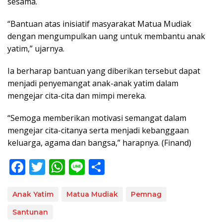
sesama.
“Bantuan atas inisiatif masyarakat Matua Mudiak
dengan mengumpulkan uang untuk membantu anak
yatim,” ujarnya.
Ia berharap bantuan yang diberikan tersebut dapat
menjadi penyemangat anak-anak yatim dalam
mengejar cita-cita dan mimpi mereka.
“Semoga memberikan motivasi semangat dalam
mengejar cita-citanya serta menjadi kebanggaan
keluarga, agama dan bangsa,” harapnya. (Finand)
F
T
W
Li
S
ac
w
h
n
h
e
itt
at
e
ar
Anak Yatim
Matua Mudiak
Pemnag
b
er
s
e
Santunan