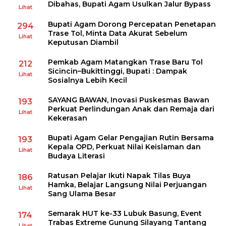
Dibahas, Bupati Agam Usulkan Jalur Bypass
Lihat
Bupati Agam Dorong Percepatan Penetapan
294
Trase Tol, Minta Data Akurat Sebelum
Lihat
Keputusan Diambil
Pemkab Agam Matangkan Trase Baru Tol
212
Sicincin–Bukittinggi, Bupati : Dampak
Lihat
Sosialnya Lebih Kecil
SAYANG BAWAN, Inovasi Puskesmas Bawan
193
Perkuat Perlindungan Anak dan Remaja dari
Lihat
Kekerasan
Bupati Agam Gelar Pengajian Rutin Bersama
193
Kepala OPD, Perkuat Nilai Keislaman dan
Lihat
Budaya Literasi
Ratusan Pelajar Ikuti Napak Tilas Buya
186
Hamka, Belajar Langsung Nilai Perjuangan
Lihat
Sang Ulama Besar
Semarak HUT ke-33 Lubuk Basung, Event
174
Trabas Extreme Gunung Silayang Tantang
Lihat