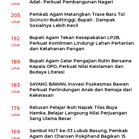
Adat- Perkuat Pembangunan Nagari
Lihat
Pemkab Agam Matangkan Trase Baru Tol
205
Sicincin–Bukittinggi, Bupati : Dampak
Lihat
Sosialnya Lebih Kecil
Bupati Agam Tekan Kesepakatan LP2B,
192
Perkuat Komitmen Lindungi Lahan Pertanian
Lihat
dan Ketahanan Pangan
Bupati Agam Gelar Pengajian Rutin Bersama
189
Kepala OPD, Perkuat Nilai Keislaman dan
Lihat
Budaya Literasi
SAYANG BAWAN, Inovasi Puskesmas Bawan
183
Perkuat Perlindungan Anak dan Remaja dari
Lihat
Kekerasan
Ratusan Pelajar Ikuti Napak Tilas Buya
179
Hamka, Belajar Langsung Nilai Perjuangan
Lihat
Sang Ulama Besar
Sambut HUT ke-33 Lubuk Basung, Pemkab
169
Agam dan Charoen Pokphand Bagikan 15
Lihat