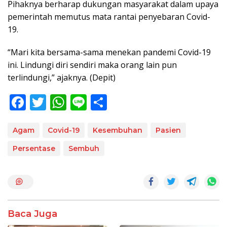
Pihaknya berharap dukungan masyarakat dalam upaya
pemerintah memutus mata rantai penyebaran Covid-
19.
“Mari kita bersama-sama menekan pandemi Covid-19
ini. Lindungi diri sendiri maka orang lain pun
terlindungi,” ajaknya. (Depit)
F
T
W
Li
S
ac
w
h
n
h
e
itt
at
e
ar
Agam
Covid-19
Kesembuhan
Pasien
b
er
s
e
Persentase
Sembuh
o
A
o
p
k
p
Baca Juga