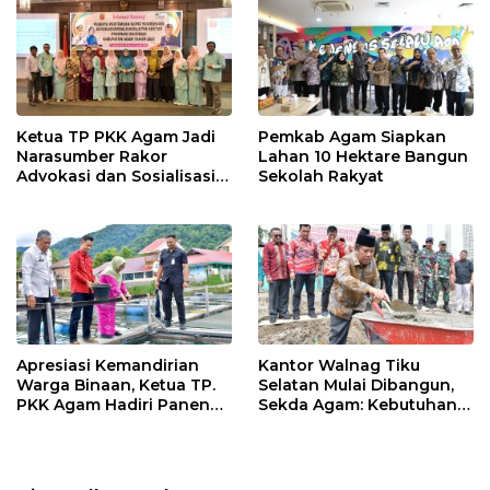
Ketua TP PKK Agam Jadi
Pemkab Agam Siapkan
Narasumber Rakor
Lahan 10 Hektare Bangun
Advokasi dan Sosialisasi
Sekolah Rakyat
Program Imunisasi 2026
Apresiasi Kemandirian
Kantor Walnag Tiku
Warga Binaan, Ketua TP.
Selatan Mulai Dibangun,
PKK Agam Hadiri Panen
Sekda Agam: Kebutuhan
Raya KJA Binaan Rutan
Tingkatkan Layanan
Maninjau