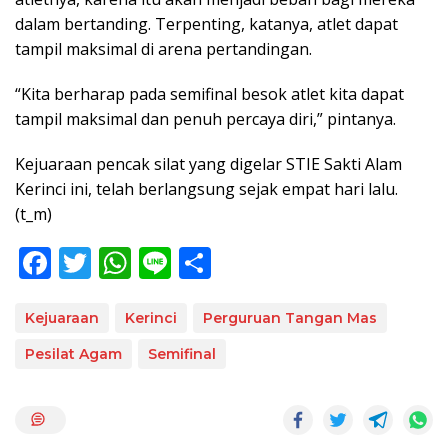
dalam bertanding. Terpenting, katanya, atlet dapat
tampil maksimal di arena pertandingan.
“Kita berharap pada semifinal besok atlet kita dapat
tampil maksimal dan penuh percaya diri,” pintanya.
Kejuaraan pencak silat yang digelar STIE Sakti Alam
Kerinci ini, telah berlangsung sejak empat hari lalu.
(t_m)
F
T
W
Li
S
ac
w
h
n
h
e
itt
at
e
ar
Kejuaraan
Kerinci
Perguruan Tangan Mas
b
er
s
e
Pesilat Agam
Semifinal
o
A
o
p