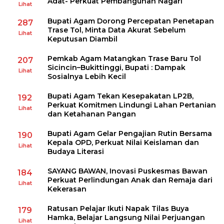
Adat- Perkuat Pembangunan Nagari
Lihat
Bupati Agam Dorong Percepatan Penetapan
287
Trase Tol, Minta Data Akurat Sebelum
Lihat
Keputusan Diambil
Pemkab Agam Matangkan Trase Baru Tol
207
Sicincin–Bukittinggi, Bupati : Dampak
Lihat
Sosialnya Lebih Kecil
Bupati Agam Tekan Kesepakatan LP2B,
192
Perkuat Komitmen Lindungi Lahan Pertanian
Lihat
dan Ketahanan Pangan
Bupati Agam Gelar Pengajian Rutin Bersama
190
Kepala OPD, Perkuat Nilai Keislaman dan
Lihat
Budaya Literasi
SAYANG BAWAN, Inovasi Puskesmas Bawan
184
Perkuat Perlindungan Anak dan Remaja dari
Lihat
Kekerasan
Ratusan Pelajar Ikuti Napak Tilas Buya
179
Hamka, Belajar Langsung Nilai Perjuangan
Lihat