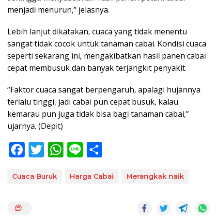
menjadi menurun,” jelasnya.
Lebih lanjut dikatakan, cuaca yang tidak menentu
sangat tidak cocok untuk tanaman cabai. Kondisi cuaca
seperti sekarang ini, mengakibatkan hasil panen cabai
cepat membusuk dan banyak terjangkit penyakit.
“Faktor cuaca sangat berpengaruh, apalagi hujannya
terlalu tinggi, jadi cabai pun cepat busuk, kalau
kemarau pun juga tidak bisa bagi tanaman cabai,”
ujarnya. (Depit)
F
T
W
Li
S
ac
w
h
n
h
e
itt
at
e
ar
Cuaca Buruk
Harga Cabai
Merangkak naik
b
er
s
e
o
A