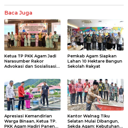
o
p
k
p
Baca Juga
Ketua TP PKK Agam Jadi
Pemkab Agam Siapkan
Narasumber Rakor
Lahan 10 Hektare Bangun
Advokasi dan Sosialisasi
Sekolah Rakyat
Program Imunisasi 2026
Apresiasi Kemandirian
Kantor Walnag Tiku
Warga Binaan, Ketua TP.
Selatan Mulai Dibangun,
PKK Agam Hadiri Panen
Sekda Agam: Kebutuhan