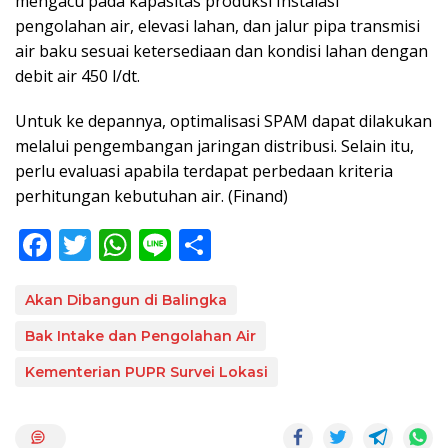
mengacu pada kapasitas produksi Instalasi
pengolahan air, elevasi lahan, dan jalur pipa transmisi
air baku sesuai ketersediaan dan kondisi lahan dengan
debit air 450 l/dt.
Untuk ke depannya, optimalisasi SPAM dapat dilakukan
melalui pengembangan jaringan distribusi. Selain itu,
perlu evaluasi apabila terdapat perbedaan kriteria
perhitungan kebutuhan air. (Finand)
F
T
W
Li
S
ac
w
h
n
h
e
itt
at
e
ar
Akan Dibangun di Balingka
b
er
s
e
Bak Intake dan Pengolahan Air
o
A
Kementerian PUPR Survei Lokasi
o
p
k
p