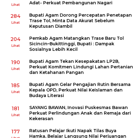
Adat- Perkuat Pembangunan Nagari
Lihat
Bupati Agam Dorong Percepatan Penetapan
284
Trase Tol, Minta Data Akurat Sebelum
Lihat
Keputusan Diambil
Pemkab Agam Matangkan Trase Baru Tol
204
Sicincin–Bukittinggi, Bupati : Dampak
Lihat
Sosialnya Lebih Kecil
Bupati Agam Tekan Kesepakatan LP2B,
190
Perkuat Komitmen Lindungi Lahan Pertanian
Lihat
dan Ketahanan Pangan
Bupati Agam Gelar Pengajian Rutin Bersama
185
Kepala OPD, Perkuat Nilai Keislaman dan
Lihat
Budaya Literasi
SAYANG BAWAN, Inovasi Puskesmas Bawan
181
Perkuat Perlindungan Anak dan Remaja dari
Lihat
Kekerasan
Ratusan Pelajar Ikuti Napak Tilas Buya
177
Hamka, Belajar Langsung Nilai Perjuangan