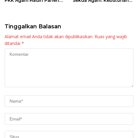
PKK Agam Hadiri Panen
Sekda Agam: Kebutuhan
Raya KJA Binaan Rutan
Tingkatkan Layanan
Maninjau
Tinggalkan Balasan
Alamat email Anda tidak akan dipublikasikan.
Ruas yang wajib
ditandai
*