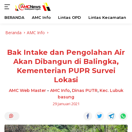
BERANDA
AMC Info
Lintas OPD
Lintas Kecamatan
Langsung
Beranda
AMC Info
ke
konten
Bak Intake dan Pengolahan Air
Akan Dibangun di Balingka,
Kementerian PUPR Survei
Lokasi
AMC Web Master
-
AMC Info
,
Dinas PUTR
,
Kec. Lubuk
basung
29 Januari 2021