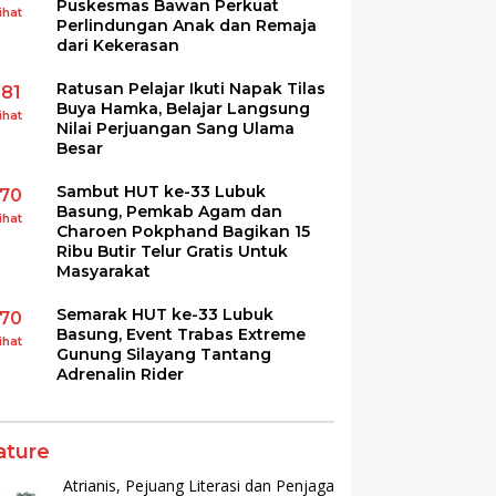
Puskesmas Bawan Perkuat
ihat
Perlindungan Anak dan Remaja
dari Kekerasan
Ratusan Pelajar Ikuti Napak Tilas
181
Buya Hamka, Belajar Langsung
ihat
Nilai Perjuangan Sang Ulama
Besar
Sambut HUT ke-33 Lubuk
170
Basung, Pemkab Agam dan
ihat
Charoen Pokphand Bagikan 15
Ribu Butir Telur Gratis Untuk
Masyarakat
Semarak HUT ke-33 Lubuk
170
Basung, Event Trabas Extreme
ihat
Gunung Silayang Tantang
Adrenalin Rider
ature
Atrianis, Pejuang Literasi dan Penjaga