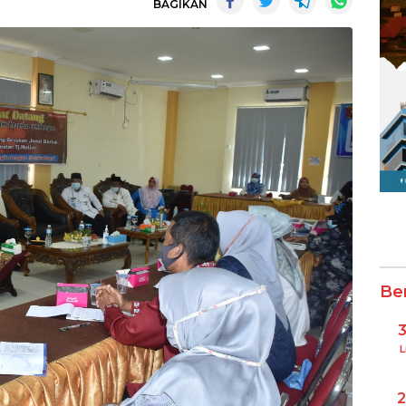
BAGIKAN
Be
L