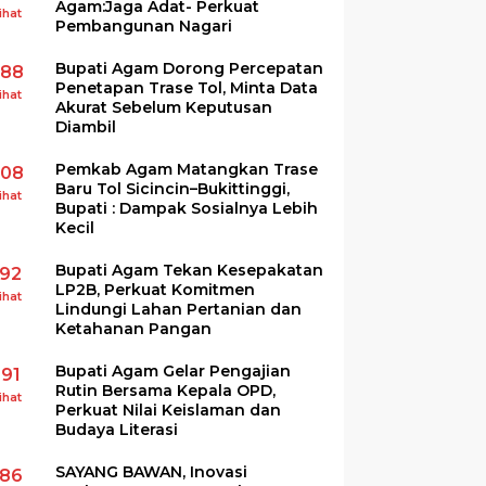
Agam:Jaga Adat- Perkuat
ihat
Pembangunan Nagari
Bupati Agam Dorong Percepatan
288
Penetapan Trase Tol, Minta Data
ihat
Akurat Sebelum Keputusan
Diambil
Pemkab Agam Matangkan Trase
208
Baru Tol Sicincin–Bukittinggi,
ihat
Bupati : Dampak Sosialnya Lebih
Kecil
Bupati Agam Tekan Kesepakatan
192
LP2B, Perkuat Komitmen
ihat
Lindungi Lahan Pertanian dan
Ketahanan Pangan
Bupati Agam Gelar Pengajian
191
Rutin Bersama Kepala OPD,
ihat
Perkuat Nilai Keislaman dan
Budaya Literasi
SAYANG BAWAN, Inovasi
186