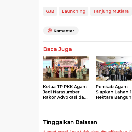
ac
w
h
n
h
e
itt
at
e
ar
GJB
Launching
Tanjung Mutiara
b
er
s
e
o
A
Komentar
o
p
k
p
Baca Juga
Ketua TP PKK Agam
Pemkab Agam
Jadi Narasumber
Siapkan Lahan 1
Rakor Advokasi dan
Hektare Bangun
Sosialisasi Program
Sekolah Rakyat
Imunisasi 2026
Tinggalkan Balasan
Alamat email Anda tidak akan dipublikasikan.
R