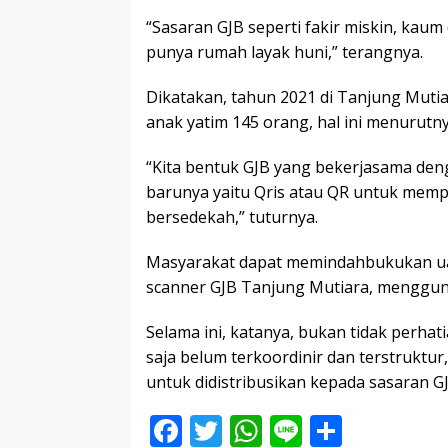
“Sasaran GJB seperti fakir miskin, kaum
punya rumah layak huni,” terangnya.
Dikatakan, tahun 2021 di Tanjung Mutiar
anak yatim 145 orang, hal ini menurut
“Kita bentuk GJB yang bekerjasama de
barunya yaitu Qris atau QR untuk mem
bersedekah,” tuturnya.
Masyarakat dapat memindahbukukan ua
scanner GJB Tanjung Mutiara, menggun
Selama ini, katanya, bukan tidak perha
saja belum terkoordinir dan terstruktu
untuk didistribusikan kepada sasaran GJ
F
T
W
Li
S