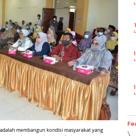
L
L
L
L
Fe
tu adalah membangun kondisi masyarakat yang