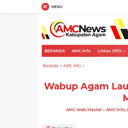
MENU
Langsung
ke
konten
BERANDA
AMC Info
Lintas OPD
Beranda
AMC Info
Wabup Agam Laun
M
AMC Web Master
-
AMC Info
,