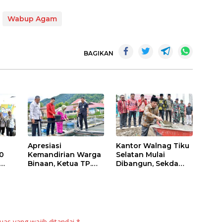
Wabup Agam
BAGIKAN
Apresiasi
Kantor Walnag Tiku
0
Kemandirian Warga
Selatan Mulai
Binaan, Ketua TP.
Dibangun, Sekda
PKK Agam Hadiri
Agam: Kebutuhan
Panen Raya KJA
Tingkatkan Layanan
Binaan Rutan
Maninjau
uas yang wajib ditandai
*