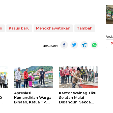
ni
Kasus baru
Mengkhawatirkan
Tambah
Arsi
BAGIKAN
Apresiasi
Kantor Walnag Tiku
0
Kemandirian Warga
Selatan Mulai
Binaan, Ketua TP.
Dibangun, Sekda
PKK Agam Hadiri
Agam: Kebutuhan
Panen Raya KJA
Tingkatkan Layanan