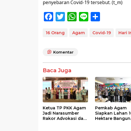
penyebaran Covid-19 tersebut. (t_m)
F
T
W
Li
S
ac
w
h
n
h
e
itt
at
e
ar
16 Orang
Agam
Covid-19
Hari I
b
er
s
e
o
A
Komentar
o
p
k
p
Baca Juga
Ketua TP PKK Agam
Pemkab Agam
Jadi Narasumber
Siapkan Lahan 1
Rakor Advokasi dan
Hektare Bangun
Sosialisasi Program
Sekolah Rakyat
Imunisasi 2026