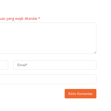
Binaan Rutan
Maninjau
uas yang wajib ditandai
*