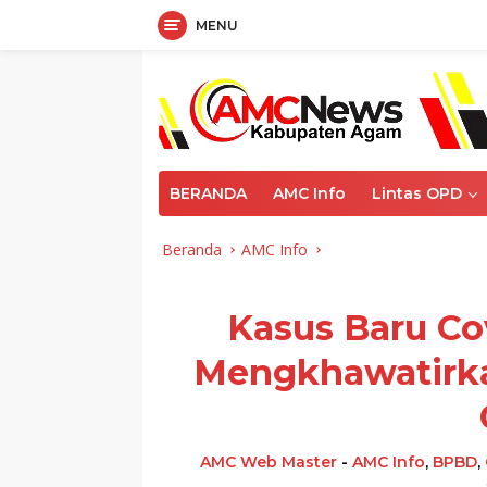
MENU
Langsung
ke
konten
BERANDA
AMC Info
Lintas OPD
Beranda
AMC Info
Kasus Baru Co
Mengkhawatirkan
AMC Web Master
-
AMC Info
,
BPBD
,