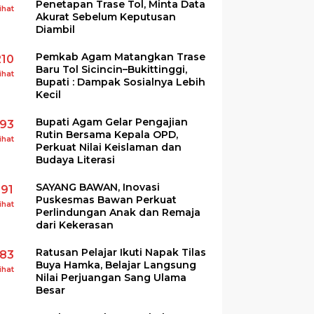
Penetapan Trase Tol, Minta Data
ihat
Akurat Sebelum Keputusan
Diambil
Pemkab Agam Matangkan Trase
210
Baru Tol Sicincin–Bukittinggi,
ihat
Bupati : Dampak Sosialnya Lebih
Kecil
Bupati Agam Gelar Pengajian
193
Rutin Bersama Kepala OPD,
ihat
Perkuat Nilai Keislaman dan
Budaya Literasi
SAYANG BAWAN, Inovasi
191
Puskesmas Bawan Perkuat
ihat
Perlindungan Anak dan Remaja
dari Kekerasan
Ratusan Pelajar Ikuti Napak Tilas
183
Buya Hamka, Belajar Langsung
ihat
Nilai Perjuangan Sang Ulama
Besar