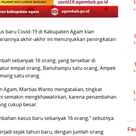
L
 baru Covid-19 di Kabupaten Agam kian
riannya akhir-akhir ini menunjukkan peningkatan
L
tambah sebanyak 16 orang, yang tersebar di
Matur empat orang, Banuhampu satu orang, Ampek
L
amang satu orang.
en Agam, Martias Wanto mengatakan, tingkat
 ini semakin mengkhawatirkan, karena penambahan
L
ng cukup besar.
nambahan kasus baru sebanyak 16 orang,” sebutnya.
Fe
terjadi sejak tahun baru, dengan jumlah orang