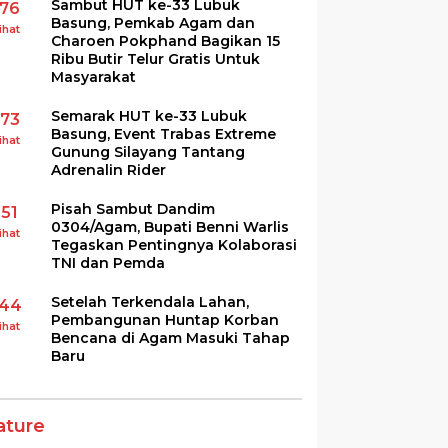
Sambut HUT ke-33 Lubuk
176
Basung, Pemkab Agam dan
ihat
Charoen Pokphand Bagikan 15
Ribu Butir Telur Gratis Untuk
Masyarakat
Semarak HUT ke-33 Lubuk
173
Basung, Event Trabas Extreme
ihat
Gunung Silayang Tantang
Adrenalin Rider
Pisah Sambut Dandim
151
0304/Agam, Bupati Benni Warlis
ihat
Tegaskan Pentingnya Kolaborasi
TNI dan Pemda
Setelah Terkendala Lahan,
144
Pembangunan Huntap Korban
ihat
Bencana di Agam Masuki Tahap
Baru
ature