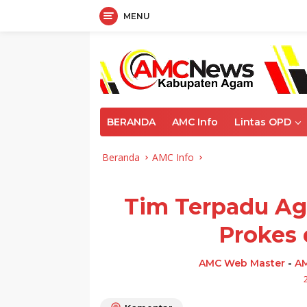
MENU
Langsung
ke
konten
BERANDA
AMC Info
Lintas OPD
Beranda
AMC Info
Tim Terpadu Ag
Prokes 
AMC Web Master
-
AM