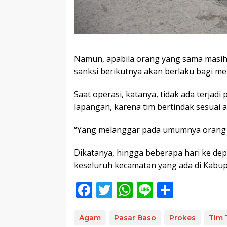
Namun, apabila orang yang sama masih
sanksi berikutnya akan berlaku bagi me
Saat operasi, katanya, tidak ada terjad
lapangan, karena tim bertindak sesuai a
“Yang melanggar pada umumnya orang m
Dikatanya, hingga beberapa hari ke depa
keseluruh kecamatan yang ada di Kabup
F
T
W
Li
S
ac
w
h
n
h
e
itt
at
e
ar
Agam
Pasar Baso
Prokes
Tim 