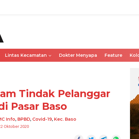
Lintas Kecamatan
Dokter Menyapa
Feature
Kol
am Tindak Pelanggar
di Pasar Baso
C Info
,
BPBD
,
Covid-19
,
Kec. Baso
22 Oktober 2020