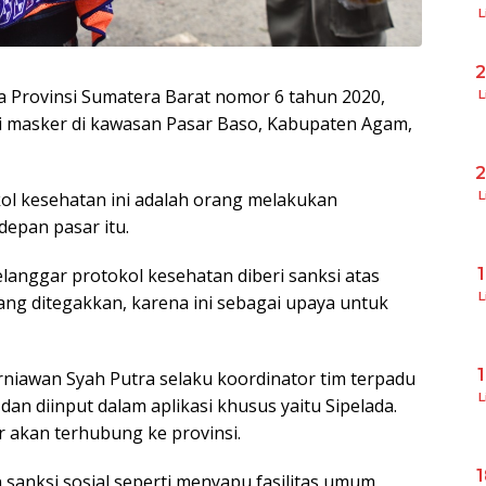
L
 Provinsi Sumatera Barat nomor 6 tahun 2020,
L
 masker di kawasan Pasar Baso, Kabupaten Agam,
L
l kesehatan ini adalah orang melakukan
depan pasar itu.
elanggar protokol kesehatan diberi sanksi atas
L
yang ditegakkan, karena ini sebagai upaya untuk
niawan Syah Putra selaku koordinator tim terpadu
L
an diinput dalam aplikasi khusus yaitu Sipelada.
ar akan terhubung ke provinsi.
 sanksi sosial seperti menyapu fasilitas umum