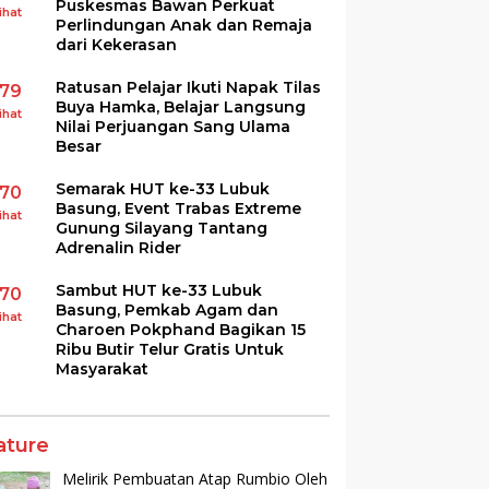
Puskesmas Bawan Perkuat
ihat
Perlindungan Anak dan Remaja
dari Kekerasan
Ratusan Pelajar Ikuti Napak Tilas
179
Buya Hamka, Belajar Langsung
ihat
Nilai Perjuangan Sang Ulama
Besar
Semarak HUT ke-33 Lubuk
170
Basung, Event Trabas Extreme
ihat
Gunung Silayang Tantang
Adrenalin Rider
Sambut HUT ke-33 Lubuk
170
Basung, Pemkab Agam dan
ihat
Charoen Pokphand Bagikan 15
Ribu Butir Telur Gratis Untuk
Masyarakat
ature
Melirik Pembuatan Atap Rumbio Oleh