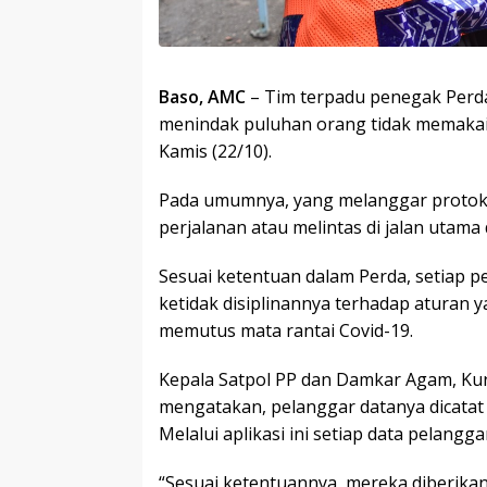
Baso, AMC
– Tim terpadu penegak Perda
menindak puluhan orang tidak memakai
Kamis (22/10).
Pada umumnya, yang melanggar protoko
perjalanan atau melintas di jalan utama 
Sesuai ketentuan dalam Perda, setiap p
ketidak disiplinannya terhadap aturan 
memutus mata rantai Covid-19.
Kepala Satpol PP dan Damkar Agam, Kur
mengatakan, pelanggar datanya dicatat d
Melalui aplikasi ini setiap data pelangg
“Sesuai ketentuannya, mereka diberikan