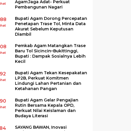
Agam:Jaga Adat- Perkuat
ihat
Pembangunan Nagari
Bupati Agam Dorong Percepatan
288
Penetapan Trase Tol, Minta Data
ihat
Akurat Sebelum Keputusan
Diambil
Pemkab Agam Matangkan Trase
208
Baru Tol Sicincin–Bukittinggi,
ihat
Bupati : Dampak Sosialnya Lebih
Kecil
Bupati Agam Tekan Kesepakatan
192
LP2B, Perkuat Komitmen
ihat
Lindungi Lahan Pertanian dan
Ketahanan Pangan
Bupati Agam Gelar Pengajian
190
Rutin Bersama Kepala OPD,
ihat
Perkuat Nilai Keislaman dan
Budaya Literasi
SAYANG BAWAN, Inovasi
184