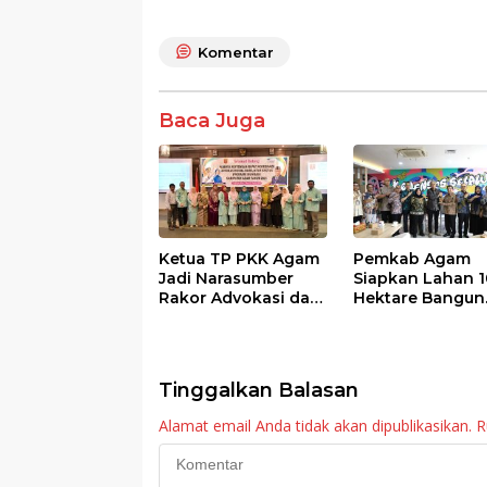
b
er
s
e
o
A
Komentar
o
p
k
p
Baca Juga
Ketua TP PKK Agam
Pemkab Agam
Jadi Narasumber
Siapkan Lahan 1
Rakor Advokasi dan
Hektare Bangun
Sosialisasi Program
Sekolah Rakyat
Imunisasi 2026
Tinggalkan Balasan
Alamat email Anda tidak akan dipublikasikan.
R