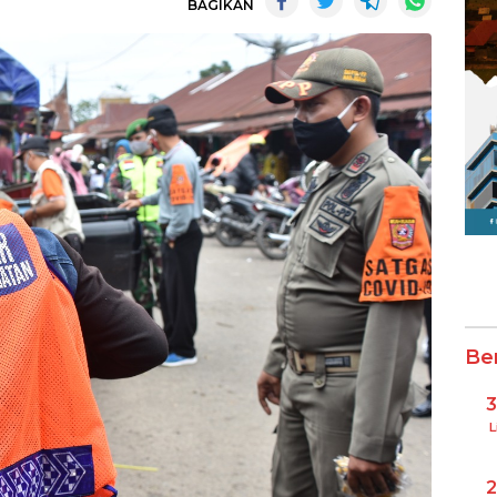
BAGIKAN
Be
L