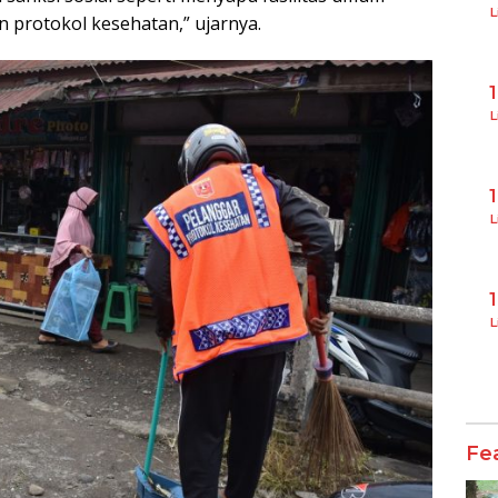
L
protokol kesehatan,” ujarnya.
L
L
L
Fe