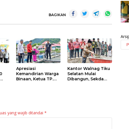
BAGIKAN
Arsi
Apresiasi
Kantor Walnag Tiku
0
Kemandirian Warga
Selatan Mulai
Binaan, Ketua TP.
Dibangun, Sekda
PKK Agam Hadiri
Agam: Kebutuhan
Panen Raya KJA
Tingkatkan Layanan
Binaan Rutan
Maninjau
uas yang wajib ditandai
*