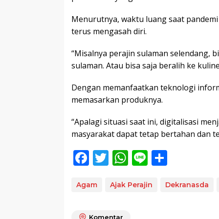
Menurutnya, waktu luang saat pandem
terus mengasah diri.
“Misalnya perajin sulaman selendang, b
sulaman. Atau bisa saja beralih ke kuline
Dengan memanfaatkan teknologi infor
memasarkan produknya.
“Apalagi situasi saat ini, digitalisasi 
masyarakat dapat tetap bertahan dan ter
F
T
W
Li
S
ac
w
h
n
h
e
itt
at
e
ar
Agam
Ajak Perajin
Dekranasda
b
er
s
e
Komentar