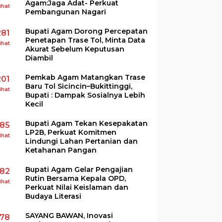
Agam:Jaga Adat- Perkuat
ihat
Pembangunan Nagari
Bupati Agam Dorong Percepatan
281
Penetapan Trase Tol, Minta Data
ihat
Akurat Sebelum Keputusan
Diambil
Pemkab Agam Matangkan Trase
201
Baru Tol Sicincin–Bukittinggi,
ihat
Bupati : Dampak Sosialnya Lebih
Kecil
Bupati Agam Tekan Kesepakatan
185
LP2B, Perkuat Komitmen
ihat
Lindungi Lahan Pertanian dan
Ketahanan Pangan
Bupati Agam Gelar Pengajian
182
Rutin Bersama Kepala OPD,
ihat
Perkuat Nilai Keislaman dan
Budaya Literasi
SAYANG BAWAN, Inovasi
178