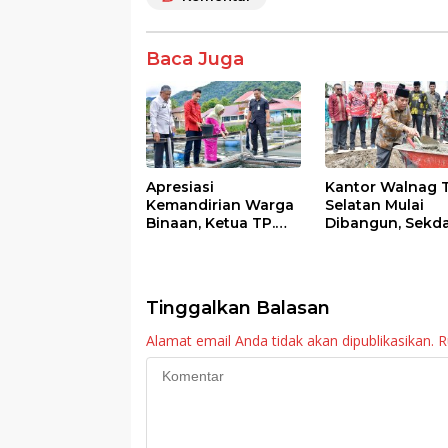
o
A
o
p
k
p
Baca Juga
Apresiasi
Kantor Walnag 
Kemandirian Warga
Selatan Mulai
Binaan, Ketua TP.
Dibangun, Sekd
PKK Agam Hadiri
Agam: Kebutuh
Panen Raya KJA
Tingkatkan Lay
Binaan Rutan
Maninjau
Tinggalkan Balasan
Alamat email Anda tidak akan dipublikasikan.
R