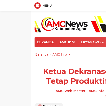
MENU
Langsung
ke
konten
BERANDA
AMC Info
Lintas OPD
Beranda
AMC Info
Ketua Dekranas
Tetap Produkti
AMC Web Master
-
AMC Info