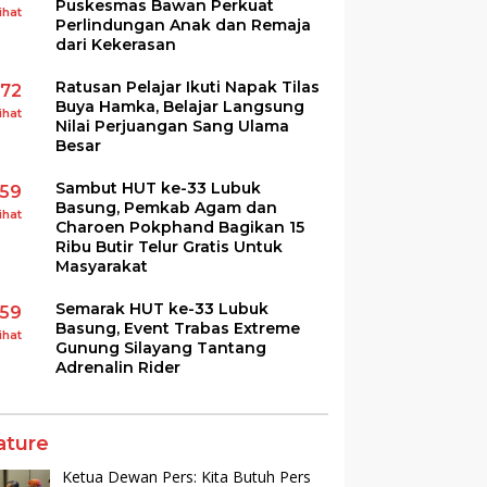
Puskesmas Bawan Perkuat
ihat
Perlindungan Anak dan Remaja
dari Kekerasan
Ratusan Pelajar Ikuti Napak Tilas
172
Buya Hamka, Belajar Langsung
ihat
Nilai Perjuangan Sang Ulama
Besar
Sambut HUT ke-33 Lubuk
159
Basung, Pemkab Agam dan
ihat
Charoen Pokphand Bagikan 15
Ribu Butir Telur Gratis Untuk
Masyarakat
Semarak HUT ke-33 Lubuk
159
Basung, Event Trabas Extreme
ihat
Gunung Silayang Tantang
Adrenalin Rider
ature
Ketua Dewan Pers: Kita Butuh Pers