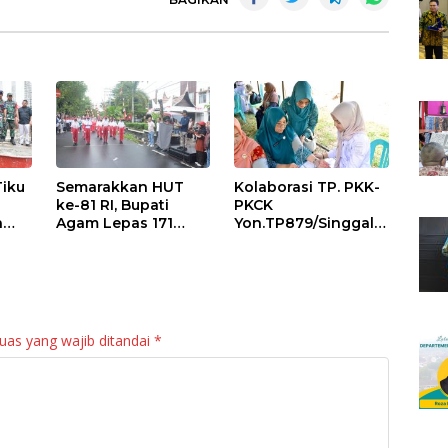
Tiku
Semarakkan HUT
Kolaborasi TP. PKK-
ke-81 RI, Bupati
PKCK
a
Agam Lepas 171
Yon.TP879/Singgala
an
Regu Gerak Jalan
ng Untuk Warga
anan
Tepat Waktu
Sitalang Diapresiasi
Bupati Agam
uas yang wajib ditandai
*