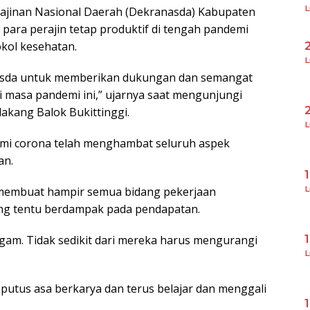
L
ajinan Nasional Daerah (Dekranasda) Kabupaten
para perajin tetap produktif di tengah pandemi
kol kesehatan.
L
nasda untuk memberikan dukungan dan semangat
di masa pandemi ini,” ujarnya saat mengunjungi
akang Balok Bukittinggi.
L
ndemi corona telah menghambat seluruh aspek
an.
, membuat hampir semua bidang pekerjaan
L
ng tentu berdampak pada pendapatan.
 Agam. Tidak sedikit dari mereka harus mengurangi
L
k putus asa berkarya dan terus belajar dan menggali