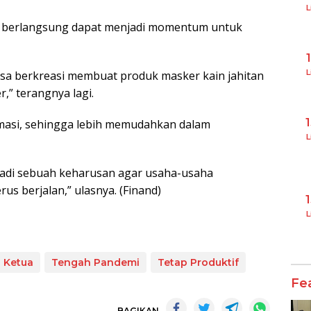
L
i berlangsung dapat menjadi momentum untuk
L
isa berkreasi membuat produk masker kain jahitan
r,” terangnya lagi.
masi, sehingga lebih memudahkan dalam
L
menjadi sebuah keharusan agar usaha-usaha
us berjalan,” ulasnya. (Finand)
L
Ketua
Tengah Pandemi
Tetap Produktif
Fe
BAGIKAN