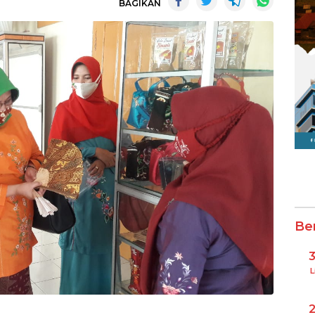
BAGIKAN
Be
L