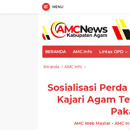
MENU
Langsung
ke
konten
BERANDA
AMC Info
Lintas OPD
Beranda
AMC Info
Sosialisasi Perd
Kajari Agam T
Pak
AMC Web Master
-
AMC In