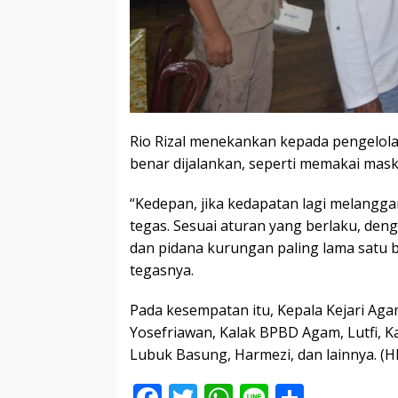
Rio Rizal menekankan kepada pengelol
benar dijalankan, seperti memakai mask
“Kedepan, jika kedapatan lagi melangga
tegas. Sesuai aturan yang berlaku, den
dan pidana kurungan paling lama satu b
tegasnya.
Pada kesempatan itu, Kepala Kejari Agam
Yosefriawan, Kalak BPBD Agam, Lutfi, 
Lubuk Basung, Harmezi, dan lainnya. (H
F
T
W
Li
S