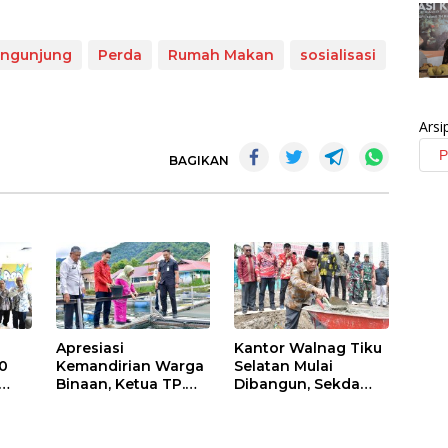
ngunjung
Perda
Rumah Makan
sosialisasi
Arsi
BAGIKAN
Apresiasi
Kantor Walnag Tiku
0
Kemandirian Warga
Selatan Mulai
Binaan, Ketua TP.
Dibangun, Sekda
PKK Agam Hadiri
Agam: Kebutuhan
Panen Raya KJA
Tingkatkan Layanan
Binaan Rutan