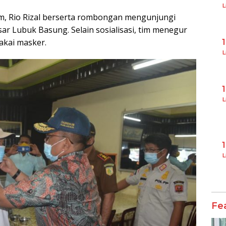
L
am, Rio Rizal berserta rombongan mengunjungi
ar Lubuk Basung. Selain sosialisasi, tim menegur
akai masker.
L
L
L
Fe