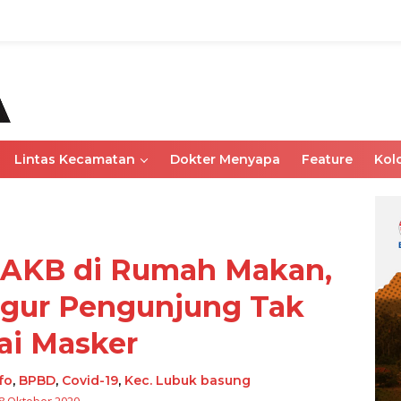
Lintas Kecamatan
Dokter Menyapa
Feature
Kol
a AKB di Rumah Makan,
egur Pengunjung Tak
ai Masker
fo
,
BPBD
,
Covid-19
,
Kec. Lubuk basung