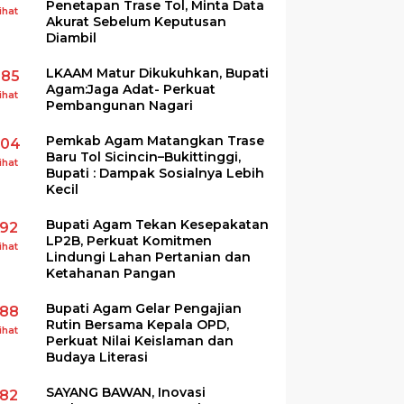
Penetapan Trase Tol, Minta Data
ihat
Akurat Sebelum Keputusan
Diambil
LKAAM Matur Dikukuhkan, Bupati
285
Agam:Jaga Adat- Perkuat
ihat
Pembangunan Nagari
Pemkab Agam Matangkan Trase
204
Baru Tol Sicincin–Bukittinggi,
ihat
Bupati : Dampak Sosialnya Lebih
Kecil
Bupati Agam Tekan Kesepakatan
192
LP2B, Perkuat Komitmen
ihat
Lindungi Lahan Pertanian dan
Ketahanan Pangan
Bupati Agam Gelar Pengajian
188
Rutin Bersama Kepala OPD,
ihat
Perkuat Nilai Keislaman dan
Budaya Literasi
SAYANG BAWAN, Inovasi
182