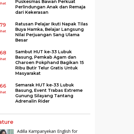
Puskesmas Bawan Perkuat
ihat
Perlindungan Anak dan Remaja
dari Kekerasan
Ratusan Pelajar Ikuti Napak Tilas
179
Buya Hamka, Belajar Langsung
ihat
Nilai Perjuangan Sang Ulama
Besar
Sambut HUT ke-33 Lubuk
168
Basung, Pemkab Agam dan
ihat
Charoen Pokphand Bagikan 15
Ribu Butir Telur Gratis Untuk
Masyarakat
Semarak HUT ke-33 Lubuk
166
Basung, Event Trabas Extreme
ihat
Gunung Silayang Tantang
Adrenalin Rider
ature
Adilla Kampanyekan English for