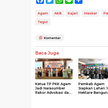
ac
w
h
n
h
e
itt
at
e
ar
Agam
AKB
Kajari
Masker
Pe
b
er
s
e
Tegur
o
A
o
p
Komentar
k
p
Baca Juga
Ketua TP PKK Agam
Pemkab Agam
Jadi Narasumber
Siapkan Lahan 1
Rakor Advokasi dan
Hektare Bangun
Sosialisasi Program
Sekolah Rakyat
Imunisasi 2026