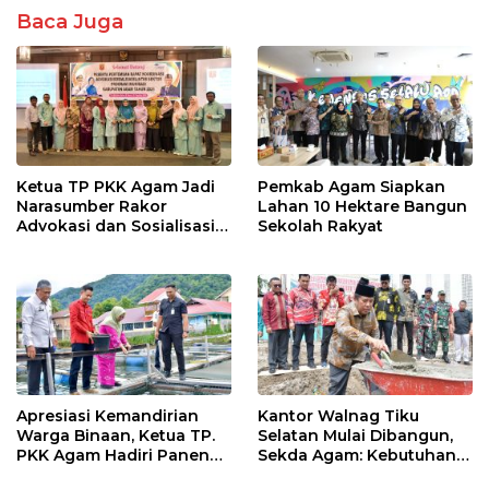
k
p
Baca Juga
Ketua TP PKK Agam Jadi
Pemkab Agam Siapkan
Narasumber Rakor
Lahan 10 Hektare Bangun
Advokasi dan Sosialisasi
Sekolah Rakyat
Program Imunisasi 2026
Apresiasi Kemandirian
Kantor Walnag Tiku
Warga Binaan, Ketua TP.
Selatan Mulai Dibangun,
PKK Agam Hadiri Panen
Sekda Agam: Kebutuhan
Raya KJA Binaan Rutan
Tingkatkan Layanan