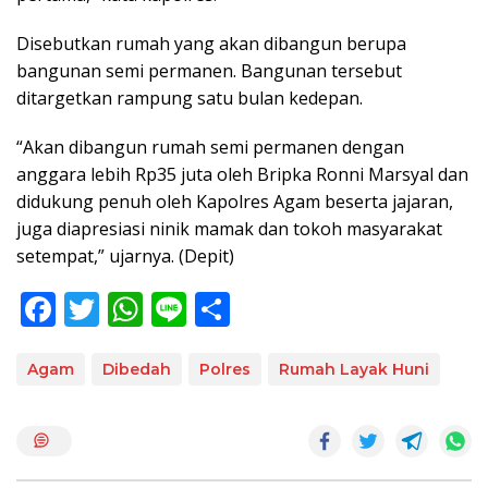
Disebutkan rumah yang akan dibangun berupa
bangunan semi permanen. Bangunan tersebut
ditargetkan rampung satu bulan kedepan.
“Akan dibangun rumah semi permanen dengan
anggara lebih Rp35 juta oleh Bripka Ronni Marsyal dan
didukung penuh oleh Kapolres Agam beserta jajaran,
juga diapresiasi ninik mamak dan tokoh masyarakat
setempat,” ujarnya. (Depit)
F
T
W
Li
S
ac
w
h
n
h
e
itt
at
e
ar
Agam
Dibedah
Polres
Rumah Layak Huni
b
er
s
e
o
A
o
p