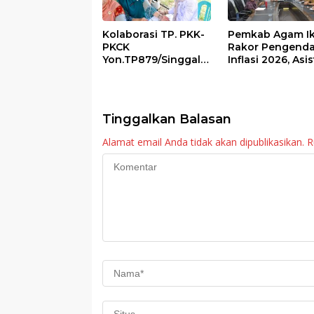
Kolaborasi TP. PKK-
Pemkab Agam Ik
PKCK
Rakor Pengenda
Yon.TP879/Singgala
Inflasi 2026, Asi
ng Untuk Warga
III Ingatkan OPD
Sitalang Diapresiasi
Tetap Waspada
Bupati Agam
Meski Inflasi Sta
Tinggalkan Balasan
Alamat email Anda tidak akan dipublikasikan.
R