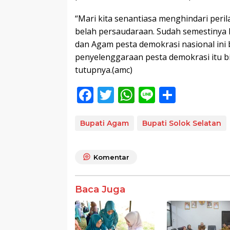
“Mari kita senantiasa menghindari per
belah persaudaraan. Sudah semestinya k
dan Agam pesta demokrasi nasional ini 
penyelenggaraan pesta demokrasi itu bi
tutupnya.(amc)
F
T
W
Li
S
ac
w
h
n
h
e
itt
at
e
ar
Bupati Agam
Bupati Solok Selatan
b
er
s
e
o
A
Komentar
o
p
k
p
Baca Juga