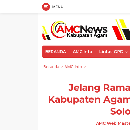
MENU
Langsung
ke
konten
BERANDA
AMC Info
Lintas OPD
Beranda
AMC Info
Jelang Rama
Kabupaten Agam
Sol
AMC Web Maste