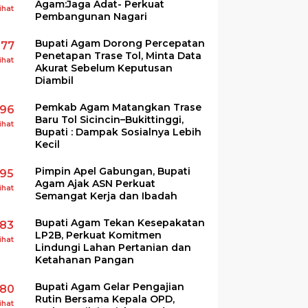
Agam:Jaga Adat- Perkuat
ihat
Pembangunan Nagari
Bupati Agam Dorong Percepatan
277
Penetapan Trase Tol, Minta Data
ihat
Akurat Sebelum Keputusan
Diambil
Pemkab Agam Matangkan Trase
196
Baru Tol Sicincin–Bukittinggi,
ihat
Bupati : Dampak Sosialnya Lebih
Kecil
Pimpin Apel Gabungan, Bupati
195
Agam Ajak ASN Perkuat
ihat
Semangat Kerja dan Ibadah
Bupati Agam Tekan Kesepakatan
183
LP2B, Perkuat Komitmen
ihat
Lindungi Lahan Pertanian dan
Ketahanan Pangan
Bupati Agam Gelar Pengajian
180
Rutin Bersama Kepala OPD,
ihat