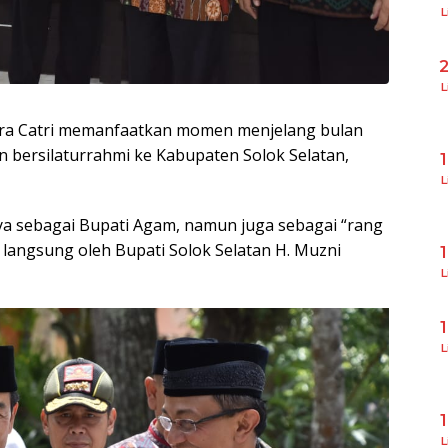
L
L
ndra Catri memanfaatkan momen menjelang bulan
bersilaturrahmi ke Kabupaten Solok Selatan,
L
anya sebagai Bupati Agam, namun juga sebagai “rang
langsung oleh Bupati Solok Selatan H. Muzni
L
L
L