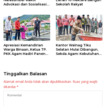
Advokasi dan Sosialisasi
Sekolah Rakyat
Program Imunisasi 2026
Apresiasi Kemandirian
Kantor Walnag Tiku
Warga Binaan, Ketua TP.
Selatan Mulai Dibangun,
PKK Agam Hadiri Panen
Sekda Agam: Kebutuhan
Raya KJA Binaan Rutan
Tingkatkan Layanan
Maninjau
Tinggalkan Balasan
Alamat email Anda tidak akan dipublikasikan.
Ruas yang wajib
ditandai
*