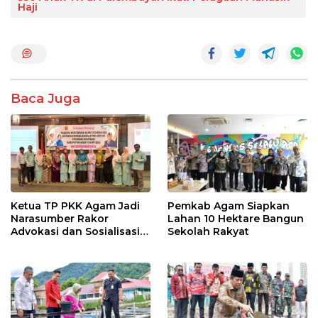
e
itt
at
e
ar
Haji
b
er
s
e
o
A
o
p
k
p
Baca Juga
Ketua TP PKK Agam Jadi
Pemkab Agam Siapkan
Narasumber Rakor
Lahan 10 Hektare Bangun
Advokasi dan Sosialisasi
Sekolah Rakyat
Program Imunisasi 2026