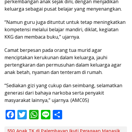
perkembangan anak sejak dini, dengan menjadikan
keluarga sebagai pusat belajar yang menyenangkan.
“Namun guru juga dituntut untuk tetap meningkatkan
kompetensi melalui belajar mandiri, diklat, kegiatan
KKG dan membaca buku,” ujarnya.
Camat berpesan pada orang tua murid agar
menciptakan kerukunan dalam keluarga, jauhi
pertengkaran dan permusuhan dalam keluarga agar
anak betah, nyaman dan tenteram di rumah.
“Sediakan gizi yang cukup dan seimbang, selamatkan
generasi dari bahaya narkoba serta penyakit
masyarakat lainnya,” ujarnya. (AMC05)
F
T
W
Li
S
ac
w
h
n
h
550 Anak TK di Palembayan Ikuti Peragaan Manasik