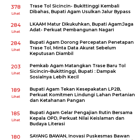
Trase Tol Sicincin- Bukittinggi Kembali
378
Dibahas, Bupati Agam Usulkan Jalur Bypass
Lihat
LKAAM Matur Dikukuhkan, Bupati Agam:Jaga
284
Adat- Perkuat Pembangunan Nagari
Lihat
Bupati Agam Dorong Percepatan Penetapan
284
Trase Tol, Minta Data Akurat Sebelum
Lihat
Keputusan Diambil
Pemkab Agam Matangkan Trase Baru Tol
203
Sicincin–Bukittinggi, Bupati : Dampak
Lihat
Sosialnya Lebih Kecil
Bupati Agam Tekan Kesepakatan LP2B,
189
Perkuat Komitmen Lindungi Lahan Pertanian
Lihat
dan Ketahanan Pangan
Bupati Agam Gelar Pengajian Rutin Bersama
185
Kepala OPD, Perkuat Nilai Keislaman dan
Lihat
Budaya Literasi
SAYANG BAWAN, Inovasi Puskesmas Bawan
180