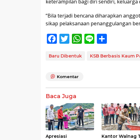
keterampilan bagi diri sendiri, keluarga
“Bila terjadi bencana diharapkan angg
sikap pelaksanaan penanggulangan ben
F
T
W
Li
S
ac
w
h
n
h
e
itt
at
e
ar
Baru Dibentuk
KSB Berbasis Kaum P
b
er
s
e
o
A
Komentar
o
p
k
p
Baca Juga
Apresiasi
Kantor Walnag 