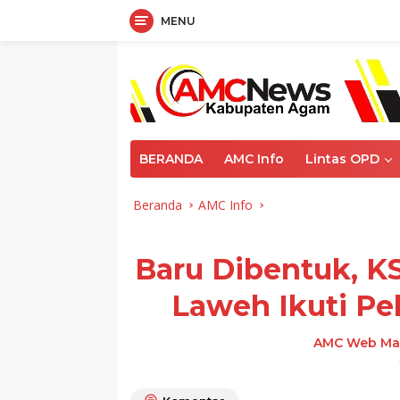
MENU
Langsung
ke
konten
BERANDA
AMC Info
Lintas OPD
Beranda
AMC Info
Baru Dibentuk, K
Laweh Ikuti Pe
AMC Web Ma