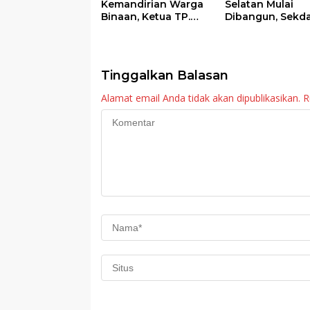
Kemandirian Warga
Selatan Mulai
Binaan, Ketua TP.
Dibangun, Sekd
PKK Agam Hadiri
Agam: Kebutuh
Panen Raya KJA
Tingkatkan Lay
Binaan Rutan
Maninjau
Tinggalkan Balasan
Alamat email Anda tidak akan dipublikasikan.
R