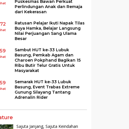
Puskesmas Bawan Perkuat
ihat
Perlindungan Anak dan Remaja
dari Kekerasan
Ratusan Pelajar Ikuti Napak Tilas
172
Buya Hamka, Belajar Langsung
ihat
Nilai Perjuangan Sang Ulama
Besar
Sambut HUT ke-33 Lubuk
159
Basung, Pemkab Agam dan
ihat
Charoen Pokphand Bagikan 15
Ribu Butir Telur Gratis Untuk
Masyarakat
Semarak HUT ke-33 Lubuk
159
Basung, Event Trabas Extreme
ihat
Gunung Silayang Tantang
Adrenalin Rider
ature
Sajuta Janjang, Sajuta Keindahan