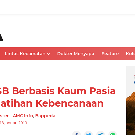
Lintas Kecamatan
Dokter Menyapa
Feature
Kol
SB Berbasis Kaum Pasia
latihan Kebencanaan
ster
-
AMC Info
,
Bappeda
18 Januari 2019