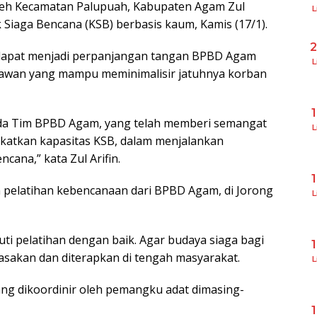
weh Kecamatan Palupuah, Kabupaten Agam Zul
L
 Siaga Bencana (KSB) berbasis kaum, Kamis (17/1).
 dapat menjadi perpanjangan tangan BPBD Agam
L
 relawan yang mampu meminimalisir jatuhnya korban
da Tim BPBD Agam, yang telah memberi semangat
L
katkan kapasitas KSB, dalam menjalankan
cana,” kata Zul Arifin.
pelatihan kebencanaan dari BPBD Agam, di Jorong
L
ti pelatihan dengan baik. Agar budaya siaga bagi
asakan dan diterapkan di tengah masyarakat.
L
ang dikoordinir oleh pemangku adat dimasing-