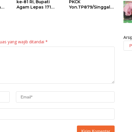
ke-81 RI, Bupati
PKCK
a
Agam Lepas 171
Yon.TP879/Singgala
an
Regu Gerak Jalan
ng Untuk Warga
anan
Tepat Waktu
Sitalang Diapresiasi
Bupati Agam
Arsi
uas yang wajib ditandai
*