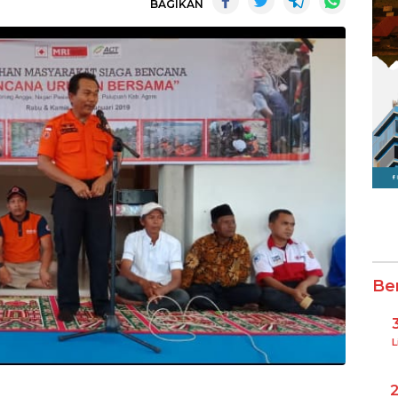
BAGIKAN
Be
L