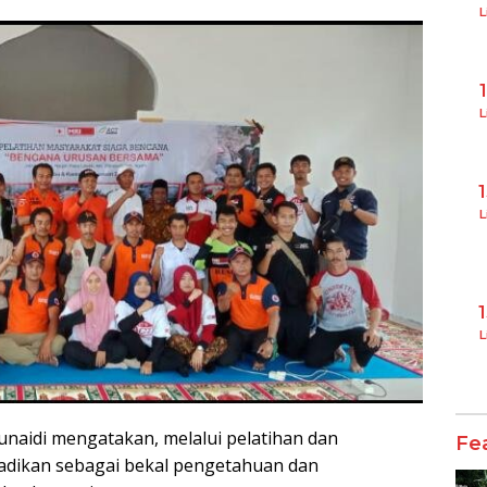
L
L
L
L
unaidi mengatakan, melalui pelatihan dan
Fe
jadikan sebagai bekal pengetahuan dan