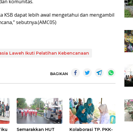
 dan komunitas.
ota KSB dapat lebih awal mengetahui dan mengambil
cana,” sebutnya.(AMC05)
asia Laweh Ikuti Pelatihan Kebencanaan
BAGIKAN
Tiku
Semarakkan HUT
Kolaborasi TP. PKK-