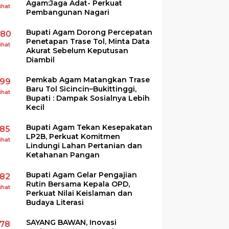
Agam:Jaga Adat- Perkuat
ihat
Pembangunan Nagari
Bupati Agam Dorong Percepatan
280
Penetapan Trase Tol, Minta Data
ihat
Akurat Sebelum Keputusan
Diambil
Pemkab Agam Matangkan Trase
199
Baru Tol Sicincin–Bukittinggi,
ihat
Bupati : Dampak Sosialnya Lebih
Kecil
Bupati Agam Tekan Kesepakatan
185
LP2B, Perkuat Komitmen
ihat
Lindungi Lahan Pertanian dan
Ketahanan Pangan
Bupati Agam Gelar Pengajian
182
Rutin Bersama Kepala OPD,
ihat
Perkuat Nilai Keislaman dan
Budaya Literasi
SAYANG BAWAN, Inovasi
178