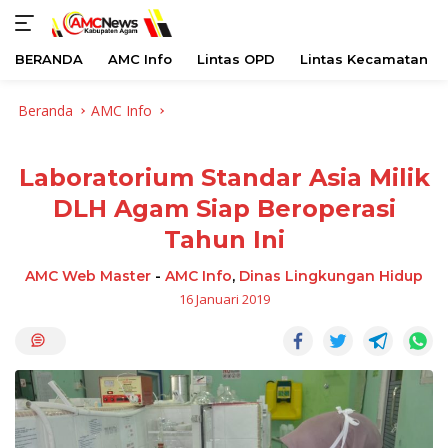
BERANDA
AMC Info
Lintas OPD
Lintas Kecamatan
Langsung
Beranda
AMC Info
ke
konten
Laboratorium Standar Asia Milik
DLH Agam Siap Beroperasi
Tahun Ini
AMC Web Master
-
AMC Info
,
Dinas Lingkungan Hidup
16 Januari 2019