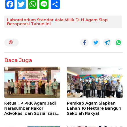
F
T
W
Li
S
ac
w
h
n
h
e
itt
at
e
ar
Laboratorium Standar Asia Milik DLH Agam Siap
Beroperasi Tahun Ini
b
er
s
e
o
A
o
p
k
p
Baca Juga
Ketua TP PKK Agam Jadi
Pemkab Agam Siapkan
Narasumber Rakor
Lahan 10 Hektare Bangun
Advokasi dan Sosialisasi
Sekolah Rakyat
Program Imunisasi 2026