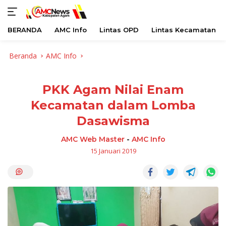
BERANDA
AMC Info
Lintas OPD
Lintas Kecamatan
Langsung
Beranda
AMC Info
ke
konten
PKK Agam Nilai Enam
Kecamatan dalam Lomba
Dasawisma
AMC Web Master
-
AMC Info
15 Januari 2019