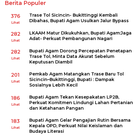
Berita Populer
Trase Tol Sicincin- Bukittinggi Kembali
376
Dibahas, Bupati Agam Usulkan Jalur Bypass
Lihat
LKAAM Matur Dikukuhkan, Bupati Agam:Jaga
282
Adat- Perkuat Pembangunan Nagari
Lihat
Bupati Agam Dorong Percepatan Penetapan
282
Trase Tol, Minta Data Akurat Sebelum
Lihat
Keputusan Diambil
Pemkab Agam Matangkan Trase Baru Tol
201
Sicincin–Bukittinggi, Bupati : Dampak
Lihat
Sosialnya Lebih Kecil
Bupati Agam Tekan Kesepakatan LP2B,
186
Perkuat Komitmen Lindungi Lahan Pertanian
Lihat
dan Ketahanan Pangan
Bupati Agam Gelar Pengajian Rutin Bersama
183
Kepala OPD, Perkuat Nilai Keislaman dan
Lihat
Budaya Literasi