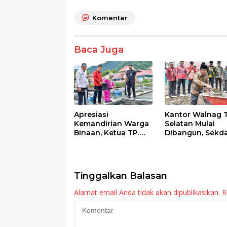
b
er
s
e
o
A
Komentar
o
p
k
p
Baca Juga
Apresiasi
Kantor Walnag 
Kemandirian Warga
Selatan Mulai
Binaan, Ketua TP.
Dibangun, Sekd
PKK Agam Hadiri
Agam: Kebutuh
Panen Raya KJA
Tingkatkan Lay
Binaan Rutan
Maninjau
Tinggalkan Balasan
Alamat email Anda tidak akan dipublikasikan.
R