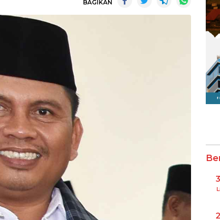
BAGIKAN
Be
L