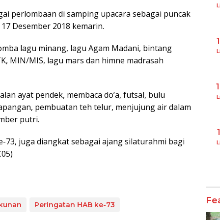
L
agai perlombaan di samping upacara sebagai puncak
 17 Desember 2018 kemarin.
 lomba lagu minang, lagu Agam Madani, bintang
L
TK, MIN/MIS, lagu mars dan himne madrasah
alan ayat pendek, membaca do’a, futsal, bulu
L
s lapangan, pembuatan teh telur, menjujung air dalam
mber putri.
-73, juga diangkat sebagai ajang silaturahmi bagi
L
C05)
Fe
ukunan
Peringatan HAB ke-73