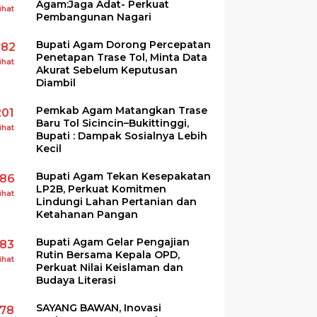
Agam:Jaga Adat- Perkuat
ihat
Pembangunan Nagari
Bupati Agam Dorong Percepatan
282
Penetapan Trase Tol, Minta Data
ihat
Akurat Sebelum Keputusan
Diambil
Pemkab Agam Matangkan Trase
201
Baru Tol Sicincin–Bukittinggi,
ihat
Bupati : Dampak Sosialnya Lebih
Kecil
Bupati Agam Tekan Kesepakatan
186
LP2B, Perkuat Komitmen
ihat
Lindungi Lahan Pertanian dan
Ketahanan Pangan
Bupati Agam Gelar Pengajian
183
Rutin Bersama Kepala OPD,
ihat
Perkuat Nilai Keislaman dan
Budaya Literasi
SAYANG BAWAN, Inovasi
178