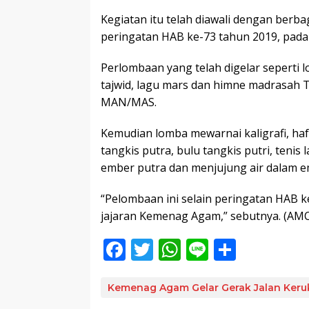
Kegiatan itu telah diawali dengan berb
peringatan HAB ke-73 tahun 2019, pada
Perlombaan yang telah digelar seperti
tajwid, lagu mars dan himne madrasah 
MAN/MAS.
Kemudian lomba mewarnai kaligrafi, haf
tangkis putra, bulu tangkis putri, teni
ember putra dan menjujung air dalam e
“Pelombaan ini selain peringatan HAB ke
jajaran Kemenag Agam,” sebutnya. (AM
F
T
W
Li
S
ac
w
h
n
h
e
itt
at
e
ar
Kemenag Agam Gelar Gerak Jalan Ker