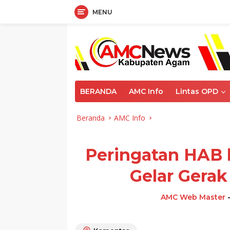
MENU
Langsung
ke
konten
BERANDA
AMC Info
Lintas OPD
Beranda
AMC Info
Peringatan HAB
Gelar Gerak
AMC Web Master