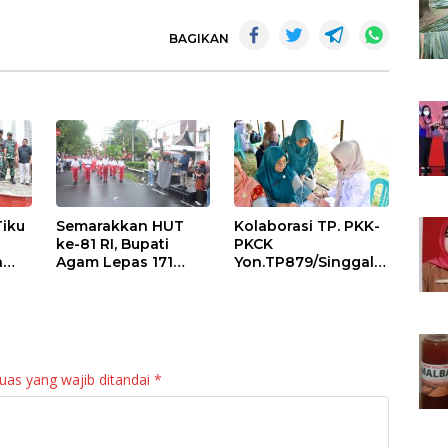
BAGIKAN
Tiku
Semarakkan HUT
Kolaborasi TP. PKK-
ke-81 RI, Bupati
PKCK
a
Agam Lepas 171
Yon.TP879/Singgala
an
Regu Gerak Jalan
ng Untuk Warga
anan
Tepat Waktu
Sitalang Diapresiasi
Bupati Agam
uas yang wajib ditandai
*