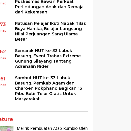
Puskesmas Bawan Perkuat
ihat
Perlindungan Anak dan Remaja
dari Kekerasan
Ratusan Pelajar Ikuti Napak Tilas
173
Buya Hamka, Belajar Langsung
ihat
Nilai Perjuangan Sang Ulama
Besar
Semarak HUT ke-33 Lubuk
162
Basung, Event Trabas Extreme
ihat
Gunung Silayang Tantang
Adrenalin Rider
Sambut HUT ke-33 Lubuk
161
Basung, Pemkab Agam dan
ihat
Charoen Pokphand Bagikan 15
Ribu Butir Telur Gratis Untuk
Masyarakat
ature
Melirik Pembuatan Atap Rumbio Oleh