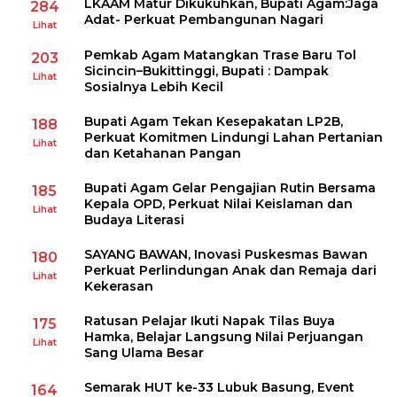
LKAAM Matur Dikukuhkan, Bupati Agam:Jaga
284
Adat- Perkuat Pembangunan Nagari
Lihat
Pemkab Agam Matangkan Trase Baru Tol
203
Sicincin–Bukittinggi, Bupati : Dampak
Lihat
Sosialnya Lebih Kecil
Bupati Agam Tekan Kesepakatan LP2B,
188
Perkuat Komitmen Lindungi Lahan Pertanian
Lihat
dan Ketahanan Pangan
Bupati Agam Gelar Pengajian Rutin Bersama
185
Kepala OPD, Perkuat Nilai Keislaman dan
Lihat
Budaya Literasi
SAYANG BAWAN, Inovasi Puskesmas Bawan
180
Perkuat Perlindungan Anak dan Remaja dari
Lihat
Kekerasan
Ratusan Pelajar Ikuti Napak Tilas Buya
175
Hamka, Belajar Langsung Nilai Perjuangan
Lihat
Sang Ulama Besar
Semarak HUT ke-33 Lubuk Basung, Event
164