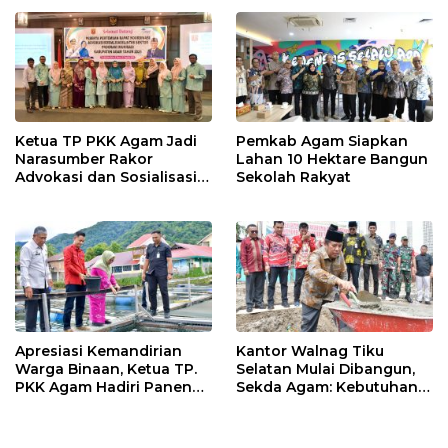
Ketua TP PKK Agam Jadi
Pemkab Agam Siapkan
Narasumber Rakor
Lahan 10 Hektare Bangun
Advokasi dan Sosialisasi
Sekolah Rakyat
Program Imunisasi 2026
Apresiasi Kemandirian
Kantor Walnag Tiku
Warga Binaan, Ketua TP.
Selatan Mulai Dibangun,
PKK Agam Hadiri Panen
Sekda Agam: Kebutuhan
Raya KJA Binaan Rutan
Tingkatkan Layanan
Maninjau