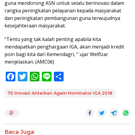
guna mendorong ASN untuk selalu berinovasi dalam
rangka peningkatan pelayanan kepada masyarakat
dan peningkatan pembangunan guna terwujudnya
kesejahteraan masyarakat.
“Tentu yang tak kalah penting apabila kita
mendapatkan penghargaan IGA, akan menjadi kredit
poin bagi kita dari Kemendagri, ” ujar Welfizar
menjelaskan. (AMC06)
F
T
W
Li
S
ac
w
h
n
h
e
itt
at
e
ar
70 Inovasi Antarkan Agam Nominator IGA 2018
b
er
s
e
o
A
o
p
k
p
Baca Juga