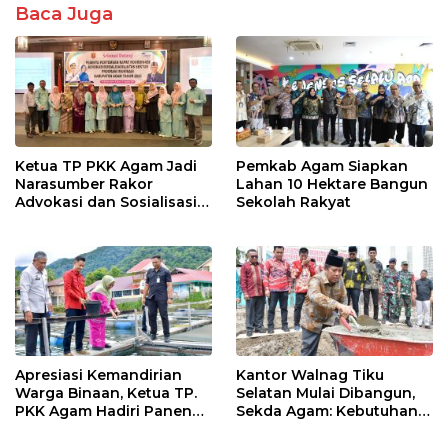
k
p
Baca Juga
Ketua TP PKK Agam Jadi
Pemkab Agam Siapkan
Narasumber Rakor
Lahan 10 Hektare Bangun
Advokasi dan Sosialisasi
Sekolah Rakyat
Program Imunisasi 2026
Apresiasi Kemandirian
Kantor Walnag Tiku
Warga Binaan, Ketua TP.
Selatan Mulai Dibangun,
PKK Agam Hadiri Panen
Sekda Agam: Kebutuhan
Raya KJA Binaan Rutan
Tingkatkan Layanan
Maninjau