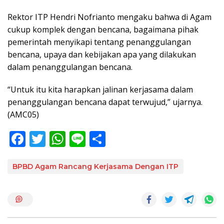
Rektor ITP Hendri Nofrianto mengaku bahwa di Agam
cukup komplek dengan bencana, bagaimana pihak
pemerintah menyikapi tentang penanggulangan
bencana, upaya dan kebijakan apa yang dilakukan
dalam penanggulangan bencana.
“Untuk itu kita harapkan jalinan kerjasama dalam
penanggulangan bencana dapat terwujud,” ujarnya.
(AMC05)
F
T
W
Li
S
ac
w
h
n
h
e
itt
at
e
ar
BPBD Agam Rancang Kerjasama Dengan ITP
b
er
s
e
o
A
o
p