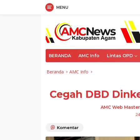
MENU
Langsung
ke
konten
BERANDA
AMC Info
Lintas OPD
Beranda
AMC Info
Cegah DBD Dinke
AMC Web Master
24
Komentar