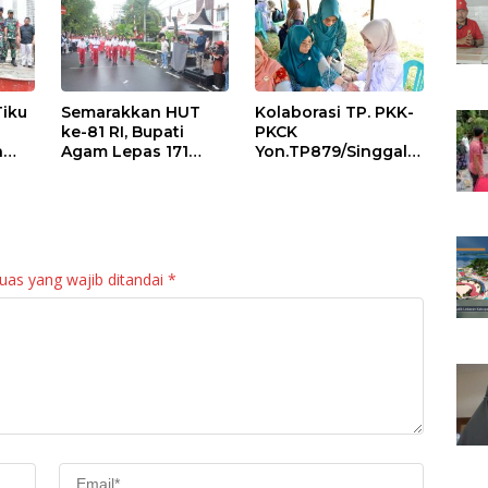
Tiku
Semarakkan HUT
Kolaborasi TP. PKK-
ke-81 RI, Bupati
PKCK
a
Agam Lepas 171
Yon.TP879/Singgala
an
Regu Gerak Jalan
ng Untuk Warga
anan
Tepat Waktu
Sitalang Diapresiasi
Bupati Agam
uas yang wajib ditandai
*