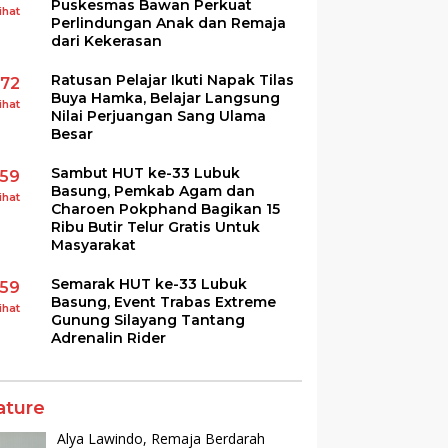
Puskesmas Bawan Perkuat
ihat
Perlindungan Anak dan Remaja
dari Kekerasan
Ratusan Pelajar Ikuti Napak Tilas
172
Buya Hamka, Belajar Langsung
ihat
Nilai Perjuangan Sang Ulama
Besar
Sambut HUT ke-33 Lubuk
159
Basung, Pemkab Agam dan
ihat
Charoen Pokphand Bagikan 15
Ribu Butir Telur Gratis Untuk
Masyarakat
Semarak HUT ke-33 Lubuk
159
Basung, Event Trabas Extreme
ihat
Gunung Silayang Tantang
Adrenalin Rider
ature
Alya Lawindo, Remaja Berdarah