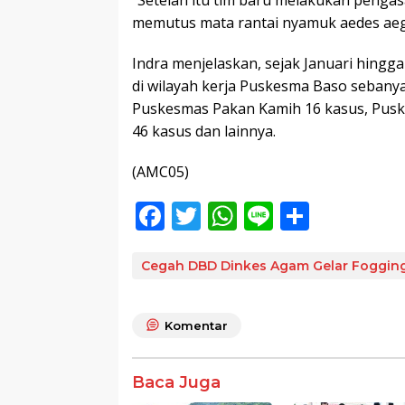
memutus mata rantai nyamuk aedes aegyp
Indra menjelaskan, sejak Januari hingg
di wilayah kerja Puskesma Baso sebany
Puskesmas Pakan Kamih 16 kasus, Pus
46 kasus dan lainnya.
(AMC05)
F
T
W
Li
S
ac
w
h
n
h
e
itt
at
e
ar
Cegah DBD Dinkes Agam Gelar Foggin
b
er
s
e
o
A
Komentar
o
p
k
p
Baca Juga