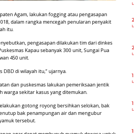
L
paten Agam, lakukan fogging atau pengasapan
2018, dalam rangka mencegah penularan penyakit
L
h itu.
nyebutkan, pengasapan dilakukan tim dari dinkes
Puskesmas Kapau sebanyak 300 unit, Sungai Pua
L
wan 450 unit.
 DBD di wilayah itu,” ujarnya.
L
hatan dan puskesmas lakukan pemeriksaan jentik
h warga sekitar kasus yang ditemukan.
elakukan gotong royong bersihkan selokan, bak
L
enutup bak penampungan air dan mengubur
yamuk tersebut.
gasapan agar dapat membunuh nyamuk dewasa untuk