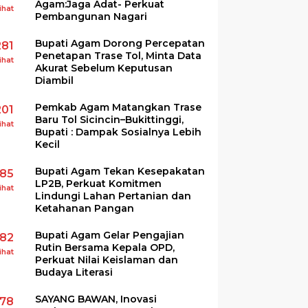
Agam:Jaga Adat- Perkuat
ihat
Pembangunan Nagari
Bupati Agam Dorong Percepatan
281
Penetapan Trase Tol, Minta Data
ihat
Akurat Sebelum Keputusan
Diambil
Pemkab Agam Matangkan Trase
201
Baru Tol Sicincin–Bukittinggi,
ihat
Bupati : Dampak Sosialnya Lebih
Kecil
Bupati Agam Tekan Kesepakatan
185
LP2B, Perkuat Komitmen
ihat
Lindungi Lahan Pertanian dan
Ketahanan Pangan
Bupati Agam Gelar Pengajian
182
Rutin Bersama Kepala OPD,
ihat
Perkuat Nilai Keislaman dan
Budaya Literasi
SAYANG BAWAN, Inovasi
178