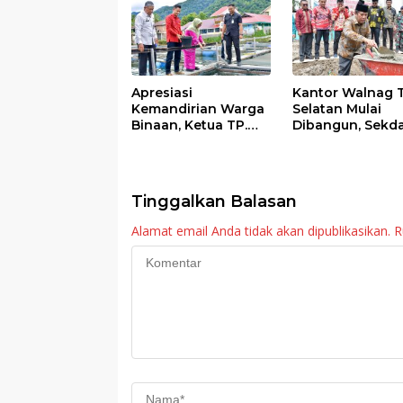
Apresiasi
Kantor Walnag 
Kemandirian Warga
Selatan Mulai
Binaan, Ketua TP.
Dibangun, Sekd
PKK Agam Hadiri
Agam: Kebutuh
Panen Raya KJA
Tingkatkan Lay
Binaan Rutan
Maninjau
Tinggalkan Balasan
Alamat email Anda tidak akan dipublikasikan.
R