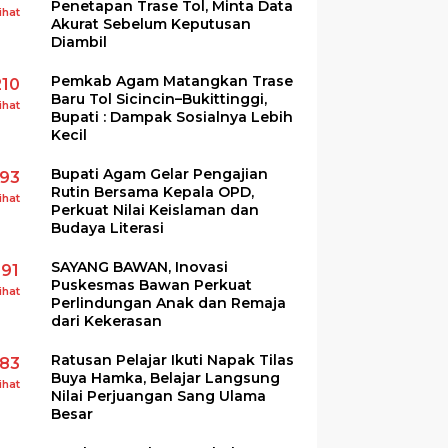
Penetapan Trase Tol, Minta Data
ihat
Akurat Sebelum Keputusan
Diambil
Pemkab Agam Matangkan Trase
210
Baru Tol Sicincin–Bukittinggi,
ihat
Bupati : Dampak Sosialnya Lebih
Kecil
Bupati Agam Gelar Pengajian
193
Rutin Bersama Kepala OPD,
ihat
Perkuat Nilai Keislaman dan
Budaya Literasi
SAYANG BAWAN, Inovasi
191
Puskesmas Bawan Perkuat
ihat
Perlindungan Anak dan Remaja
dari Kekerasan
Ratusan Pelajar Ikuti Napak Tilas
183
Buya Hamka, Belajar Langsung
ihat
Nilai Perjuangan Sang Ulama
Besar