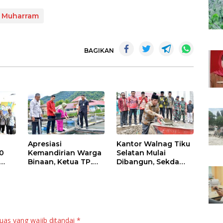
 Muharram
BAGIKAN
Apresiasi
Kantor Walnag Tiku
0
Kemandirian Warga
Selatan Mulai
Binaan, Ketua TP.
Dibangun, Sekda
PKK Agam Hadiri
Agam: Kebutuhan
Panen Raya KJA
Tingkatkan Layanan
Binaan Rutan
Maninjau
uas yang wajib ditandai
*