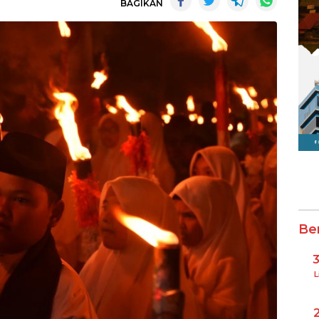
BAGIKAN
Be
L