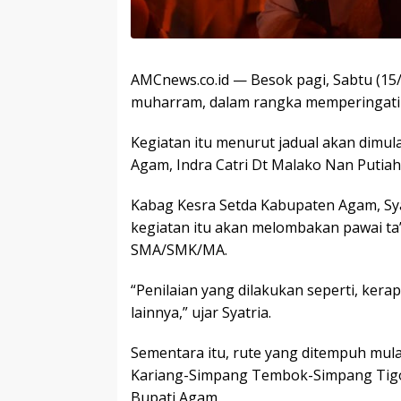
AMCnews.co.id — Besok pagi, Sabtu (1
muharram, dalam rangka memperingati t
Kegiatan itu menurut jadual akan dimul
Agam, Indra Catri Dt Malako Nan Putiah
Kabag Kesra Setda Kabupaten Agam, Sya
kegiatan itu akan melombakan pawai ta’
SMA/SMK/MA.
“Penilaian yang dilakukan seperti, ker
lainnya,” ujar Syatria.
Sementara itu, rute yang ditempuh mul
Kariang-Simpang Tembok-Simpang Tigo
Bupati Agam.