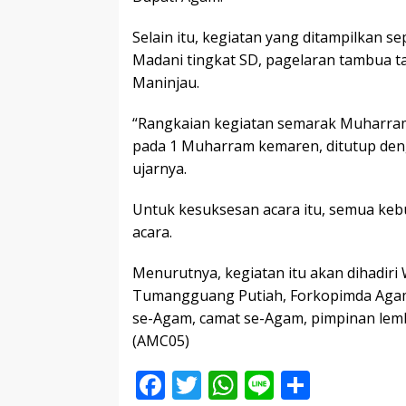
Selain itu, kegiatan yang ditampilkan se
Madani tingkat SD, pagelaran tambua t
Maninjau.
“Rangkaian kegiatan semarak Muharram 
pada 1 Muharram kemaren, ditutup de
ujarnya.
Untuk kesuksesan acara itu, semua ke
acara.
Menurutnya, kegiatan itu akan dihadiri 
Tumangguang Putiah, Forkopimda Agam
se-Agam, camat se-Agam, pimpinan lemb
(AMC05)
F
T
W
Li
S