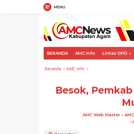
MENU
Langsung
ke
konten
BERANDA
AMC Info
Lintas OPD
Beranda
AMC Info
Besok, Pemkab
M
AMC Web Master
-
AMC
14