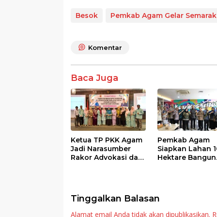
ac
w
h
n
h
e
itt
at
e
ar
Besok
Pemkab Agam Gelar Semarak
b
er
s
e
o
A
Komentar
o
p
k
p
Baca Juga
Ketua TP PKK Agam
Pemkab Agam
Jadi Narasumber
Siapkan Lahan 1
Rakor Advokasi dan
Hektare Bangun
Sosialisasi Program
Sekolah Rakyat
Imunisasi 2026
Tinggalkan Balasan
Alamat email Anda tidak akan dipublikasikan.
R