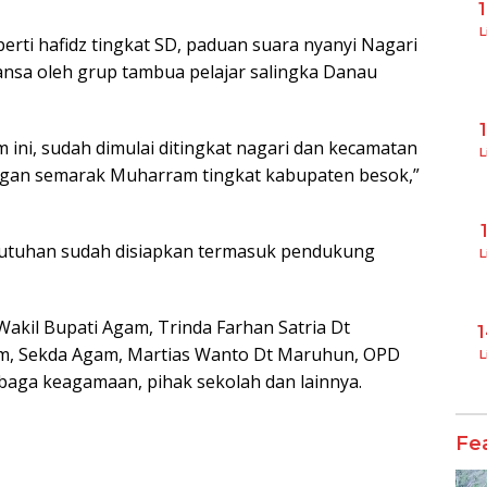
L
perti hafidz tingkat SD, paduan suara nyanyi Nagari
ansa oleh grup tambua pelajar salingka Danau
ini, sudah dimulai ditingkat nagari dan kecamatan
L
ngan semarak Muharram tingkat kabupaten besok,”
butuhan sudah disiapkan termasuk pendukung
L
Wakil Bupati Agam, Trinda Farhan Satria Dt
, Sekda Agam, Martias Wanto Dt Maruhun, OPD
L
aga keagamaan, pihak sekolah dan lainnya.
Fe