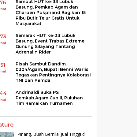
Sambut HUT ke-33 Lubuk
176
Basung, Pemkab Agam dan
ihat
Charoen Pokphand Bagikan 15
Ribu Butir Telur Gratis Untuk
Masyarakat
Semarak HUT ke-33 Lubuk
173
Basung, Event Trabas Extreme
ihat
Gunung Silayang Tantang
Adrenalin Rider
Pisah Sambut Dandim
151
0304/Agam, Bupati Benni Warlis
ihat
Tegaskan Pentingnya Kolaborasi
TNI dan Pemda
Andrinaldi Buka PS
144
Pemkab.Agam Cup II, Puluhan
ihat
Tim Ramaikan Turnamen
ature
Pinang, Buah Bernilai Jual Tinggi di