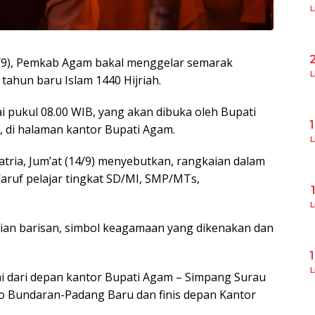
L
5/9), Pemkab Agam bakal menggelar semarak
L
ahun baru Islam 1440 Hijriah.
ai pukul 08.00 WIB, yang akan dibuka oleh Bupati
, di halaman kantor Bupati Agam.
L
tria, Jum’at (14/9) menyebutkan, rangkaian dalam
aruf pelajar tingkat SD/MI, SMP/MTs,
L
apian barisan, simbol keagamaan yang dikenakan dan
L
ai dari depan kantor Bupati Agam – Simpang Surau
 Bundaran-Padang Baru dan finis depan Kantor